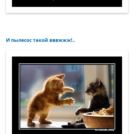
Мы не ищем лёгких путей. Демотиватор
И пылесос такой вввжжж!..