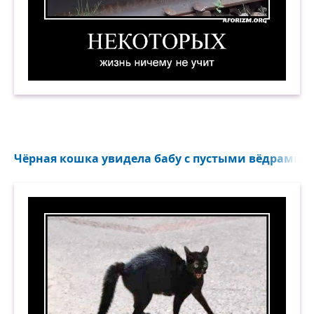
Некоторых жизнь ничему не учит. Демотивато
Чёрная кошка увидела бабу с пустыми вёдрами...