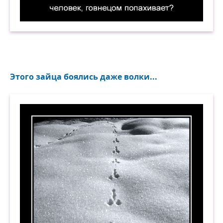
А почему от тебя, человек, говнецом попахива
Этого зайца боялись даже волки...