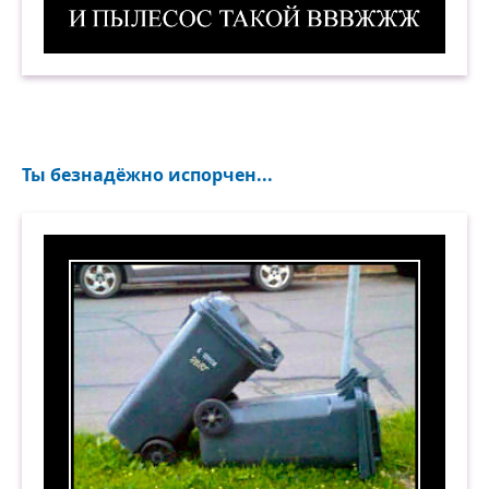
И пылесос такой вввжжж! Демотиватор
Ты безнадёжно испорчен...