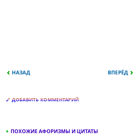
ПРЕДЫДУЩИЙ: НЕПРОЧИТАННЫЕ КНИГИ УМЕЮТ М
СЛЕДУЮЩИЙ:
НАЗАД
ВПЕРЁД
Добавить комментарий
ДОБАВИТЬ КОММЕНТАРИЙ
ПОХОЖИЕ АФОРИЗМЫ И ЦИТАТЫ