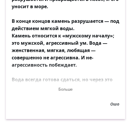
уносит в море.
В конце концов камень разрушается — под
действием мягкой воды.
Камень относится к «мужскому началу»;
это мужской, агрессивный ум. Вода —
женственная, мягкая, любящая —
совершенно не агрессивна. И не-
агрессивность побеждает.
Вода всегда готова сдаться, но через это
она побеждает — таков способ женщины.
Больше
Женщина всегда сдаётся и через это
Ошо
побеждает.
А мужчина хочет завоёвывать, но в
результате он терпит поражение, и ничего