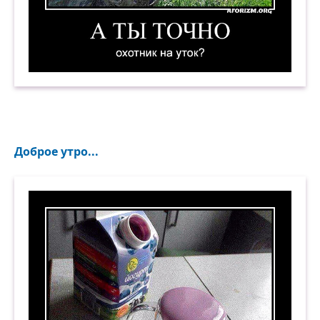
А ты точно охотник на уток? Демотиватор
Доброе утро...