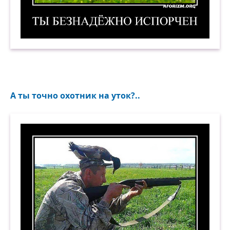
Ты безнадёжно испорчен. Демотиватор
А ты точно охотник на уток?..