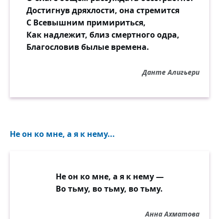
Достигнув дряхлости, она стремится
С Всевышним примириться,
Как надлежит, близ смертного одра,
Благословив былые времена.
Данте Алигьери
Не он ко мне, а я к нему...
Не он ко мне, а я к нему —
Во тьму, во тьму, во тьму.
Анна Ахматова