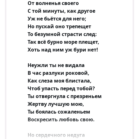
От волненья своего
С той минуты, как другое
Уж не бьётся для него;
Но пускай оно трепещет
То безумной страсти след:
Так всё бурно море плещет,
Хоть над ним уж бури нет!
Неужли ты не видала
В час разлуки роковой,
Как слеза моя блистала,
Чтоб упасть перед тобой?
Ты отвергнула с презреньем
Жертву лучшую мою,
Ты боялась сожаленьем
Воскресить любовь свою.
Но сердечного недуга