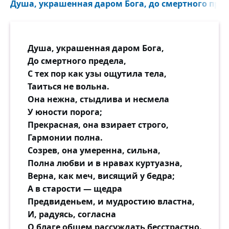
Душа, украшенная даром Бога, до смертного преде
Душа, украшенная даром Бога,
До смертного предела,
С тех пор как узы ощутила тела,
Таиться не вольна.
Она нежна, стыдлива и несмела
У юности порога;
Прекрасная, она взирает строго,
Гармонии полна.
Созрев, она умеренна, сильна,
Полна любви и в нравах куртуазна,
Верна, как меч, висящий у бедра;
А в старости — щедра
Предвиденьем, и мудростию властна,
И, радуясь, согласна
О благе общем рассуждать бесстрастно.