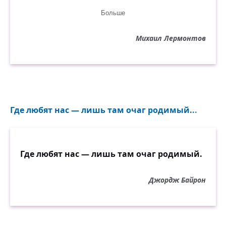
Не могла ты утаить;
Больше
Слишком знаем мы друг друга,
Чтоб друг друга позабыть.
Михаил Лермонтов
Так расселись под громами,
Видел я, в единый миг
Пощажённые веками
Два утёса бреговых;
Но приметно сохранила
Где любят нас — лишь там очаг родимый...
Знаки каждая скала,
Что природа съединила,
А судьба их развела.
Где любят нас — лишь там очаг родимый.
Джордж Байрон