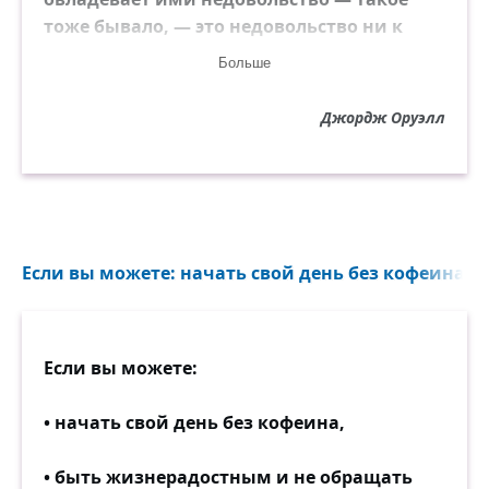
тоже бывало, — это недовольство ни к
чему не ведёт, ибо из-за отсутствия общих
Больше
идей обращено оно только против мелких
конкретных неприятностей.
Джордж Оруэлл
Если вы можете: начать свой день без кофеина, 
Если вы можете:
• начать свой день без кофеина,
• быть жизнерадостным и не обращать