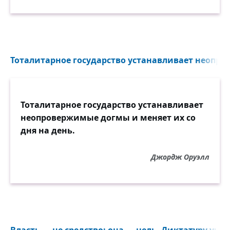
же, как и к богатому,
• обойтись без лжи и обмана,
• бороться со стрессом без лекарств,
Тоталитарное государство устанавливает неопро
• расслабиться без выпивки,
Тоталитарное государство устанавливает
• заснуть без таблеток,
неопровержимые догмы и меняет их со
дня на день.
• искренне сказать, что у вас нет
предубеждений против цвета кожи,
Джордж Оруэлл
религиозных убеждений, сексуальной
ориентации или политики,
значит, вы достигли уровня развития
своей собаки.