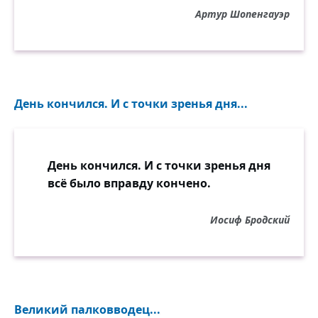
Артур Шопенгауэр
День кончился. И с точки зренья дня...
День кончился. И с точки зренья дня
всё было вправду кончено.
Иосиф Бродский
Великий палковводец...