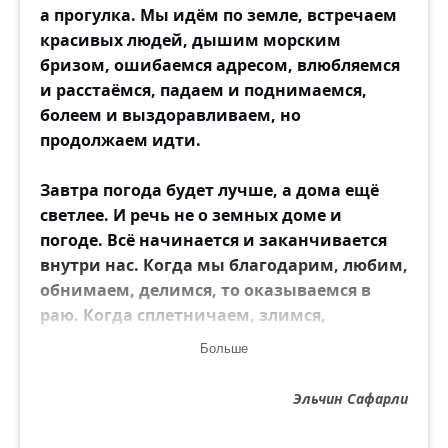
а прогулка. Мы идём по земле, встречаем
красивых людей, дышим морским
бризом, ошибаемся адресом, влюбляемся
и расстаёмся, падаем и поднимаемся,
болеем и выздоравливаем, но
продолжаем идти.
Завтра погода будет лучше, а дома ещё
светлее. И речь не о земных доме и
погоде. Всё начинается и заканчивается
внутри нас. Когда мы благодарим, любим,
обнимаем, делимся, то оказываемся в
раю. Когда сплетничаем, злимся,
ненавидим, обманываем — горим в аду.
Больше
Завтра мы станем ещё лучше и научимся
не поддаваться всеобщему хаосу. Будем
Эльчин Сафарли
беречь свои миры, чаще обнимать
близких, помогать тем, кто нуждается в