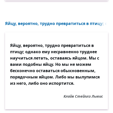
помощи и больше путешествовать.
Счастье — это благодарность и движение.
Я не верю, что стать счастливым
Яйцу, вероятно, трудно превратиться в птицу; одн
возможно, развалившись на диване в
обнимку с коробкой эклеров. Счастье
внутри нас, но чтобы его постичь нужно
Яйцу, вероятно, трудно превратиться в
двигаться, слышать, видеть, наблюдать и
птицу; однако ему несравненно труднее
сравнивать. Всегда есть те, кому сложнее
научиться летать, оставаясь яйцом. Мы с
— важно об этом не забывать. Ведь
вами подобны яйцу. Но мы не можем
обычно мы считаем, что наш крест
бесконечно оставаться обыкновенным,
тяжелее креста ближнего.
порядочным яйцом. Либо мы вылупимся
из него, либо оно испортится.
Клайв Стейплз Льюис