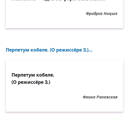
Фридрих Ницше
Перпетум кобеле. (О режиссёре З.)...
Перпетум кобеле.
(О режиссёре З.)
Фаина Раневская