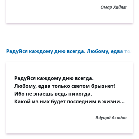
богом!»
Омар Хайям
Напрасный сердца крик! нет, нет! не
суждено
Ему блаженство знать! безверие одно,
По жизненной стезе во мраке вождь
унылый,
Несчастного влечёт до хладных врат
Радуйся каждому дню всегда. Любому, едва тольк
могилы,
И что зовёт его в пустыне гробовой —
Кто ведает? но там лишь видит он покой.
Радуйся каждому дню всегда.
Любому, едва только светом брызнет!
Ибо не знаешь ведь никогда,
Какой из них будет последним в жизни...
Эдуард Асадов