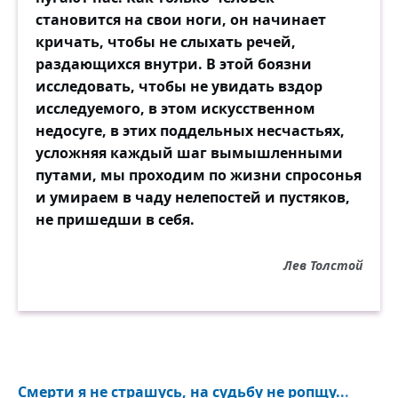
становится на свои ноги, он начинает
Лишь вера в тишине отрадою своей
кричать, чтобы не слыхать речей,
Живит унывший дух и сердца ожиданье:
раздающихся внутри. В этой боязни
«Настанет! — говорит, — назначено
исследовать, чтобы не увидать вздор
свиданье!»
исследуемого, в этом искусственном
А он, слепой мудрец! при гробе стонет он,
недосуге, в этих поддельных несчастьях,
С отрадой бытия несчастный разлучён,
усложняя каждый шаг вымышленными
Надежды сладкого не внемлет он привета,
путами, мы проходим по жизни спросонья
Подходит к гробу он, взывает… нет ответа.
и умираем в чаду нелепостей и пустяков,
Видали ль вы его в безмолвных тех
не пришедши в себя.
местах,
Где кровных и друзей священный тлеет
прах?
Лев Толстой
Видали ль вы его над хладною могилой,
Где нежной Делии таится пепел милый?
К почившим позванный вечерней
тишиной,
К кресту приникнул он бесчувственной
Смерти я не страшусь, на судьбу не ропщу...