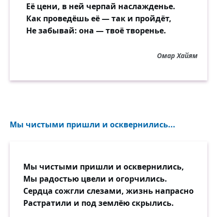
входит,
Её цени, в ней черпай наслажденье.
Там умножает он тоску души своей.
Как проведёшь её — так и пройдёт,
При пышном торжестве старинных
Не забывай: она — твоё творенье.
алтарей,
При гласе пастыря, при сладком хоров
Омар Хайям
пенье,
Тревожится его безверия мученье;
Он бога тайного нигде, нигде не зрит,
С померкшею душой святыне предстоит,
Холодный ко всему и чуждый к
умиленью,
Мы чистыми пришли и осквернились...
С досадой тихому внимает он моленью.
«Счастливцы! — мыслит он, — почто не
можно мне
Мы чистыми пришли и осквернились,
Страстей бунтующих в смиренной
Мы радостью цвели и огорчились.
тишине,
Сердца сожгли слезами, жизнь напрасно
Забыв о разуме и немощном и строгом,
Растратили и под землёю скрылись.
С одной лишь верою повергнуться пред