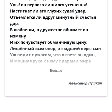
Увы! он первого лишился утешенья!
Настигнет ли его глухих судеб удар,
Отъемлется ли вдруг минутный счастья
дар,
В любви ли, в дружестве обнимет он
измену
И их почувствует обманчивую цену:
Лишённый всех опор, отпадший веры сын
Уж видит с ужасом, что в свете он один,
И мощная рука к нему с дарами мира
Не простирается из-за пределов мира…
Больше
Напрасно в пышности свободной
простоты
Александр Пушкин
Природы перед ним открыты красоты;
Напрасно вкруг себя печальный взор он
водит:
Ум ищет божества, а сердце не находит.