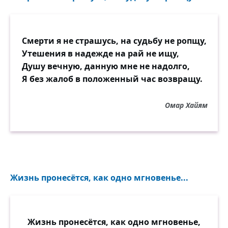
главой,
В слезах отчаянья, в слезах ожесточенья,
В молчанье ужаса, в безумстве
исступленья,
Смерти я не страшусь, на судьбу не ропщу,
Рыдает — и меж тем под сенью тёмных ив,
Утешения в надежде на рай не ищу,
У гроба матери колена преклонив,
Душу вечную, данную мне не надолго,
Там дева юная в печали безмятежной
Я без жалоб в положенный час возвращу.
Возводит к небу взор болезненный и
нежный,
Омар Хайям
Одна, туманною луной озарена,
Как ангел горести является она;
Вздыхает медленно, могилу обнимает —
Всё тихо вкруг неё, а кажется, внимает.
Несчастный на неё в безмолвии глядит,
Жизнь пронесётся, как одно мгновенье...
Качает головой, трепещет и бежит;
Но тайно вслед за ним немая скука
бродит.
Во храм ли вышнего с толпой народа
Жизнь пронесётся, как одно мгновенье,