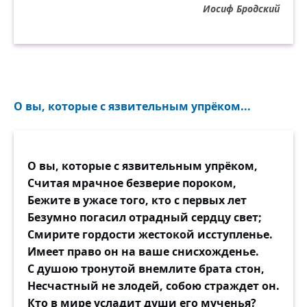
Иосиф Бродский
О вы, которые с язвительным упрёком...
О вы, которые с язвительным упрёком,
Считая мрачное безверие пороком,
Бежите в ужасе того, кто с первых лет
Безумно погасил отрадный сердцу свет;
Смирите гордости жестокой исступленье.
Имеет право он на ваше снисхожденье.
С душою тронутой внемлите брата стон,
Несчастный не злодей, собою страждет он.
Кто в мире усладит души его мученья?