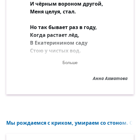
И чёрным вороном другой,
Меня целуя, стал.
Но так бывает раз в году,
Когда растает лёд,
В Екатеринином саду
Стою у чистых вод.
Больше
И слышу плеск широких крыл
Над гладью голубой.
Анна Ахматова
Не знаю, кто окно раскрыл
В темнице гробовой.
Мы рождаемся с криком, умираем со стоном. Оста