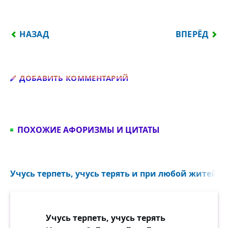
ПРЕДЫДУЩИЙ: ВСЯКИЙ В КОНЦЕ КОНЦОВ ОКАЗЫ
СЛЕДУЮЩИЙ:
НАЗАД
ВПЕРЁД
Добавить комментарий
ДОБАВИТЬ КОММЕНТАРИЙ
ПОХОЖИЕ АФОРИЗМЫ И ЦИТАТЫ
Учусь терпеть, учусь терять и при любой житейско
Учусь терпеть, учусь терять