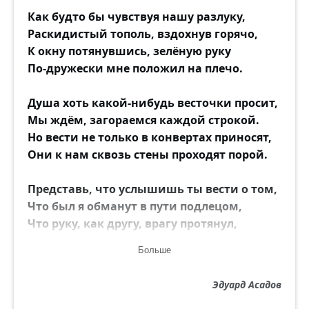
Как будто бы чувствуя нашу разлуку,
Раскидистый тополь, вздохнув горячо,
К окну потянувшись, зелёную руку
По-дружески мне положил на плечо.
Душа хоть какой-нибудь весточки просит,
Мы ждём, загораемся каждой строкой.
Но вести не только в конвертах приносят,
Они к нам сквозь стены проходят порой.
Представь, что услышишь ты вести о том,
Что был я обманут в пути подлецом,
Что руку, как другу, врагу протянул,
А он меня в спину с откоса толкнул...
Больше
Всё тело в ушибах, разбита губа...
Эдуард Асадов
Что делать? Превратна порою судьба!