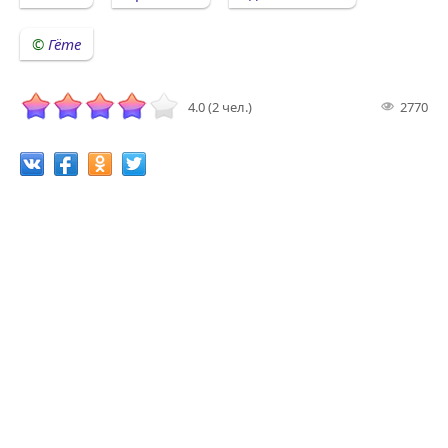
Гёте
4.0 (2 чел.)
2770