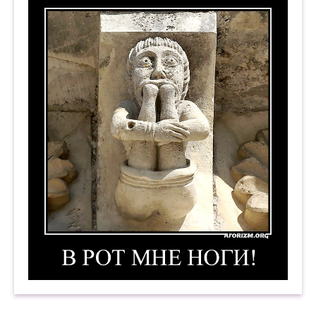
Пусть слёзы не брызнут, не дрогнут
ресницы,
Колючею стужей не стиснет беда!
Не верь! Вот такого не может случиться!
Ты слышишь? Такому не быть никогда!
В рот мне ноги! Демотиватор