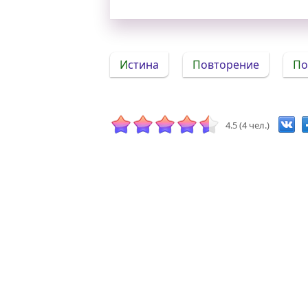
Истина
Повторение
П
4.5 (4 чел.)