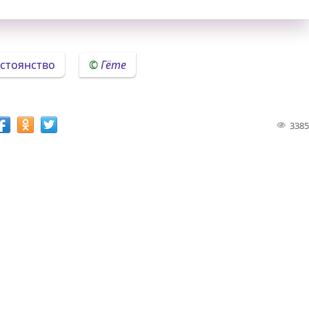
остоянство
Гёте
3385