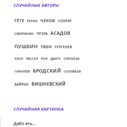
СЛУЧАЙНЫЕ АВТОРЫ
ГЁТЕ
ЧЕХОВ
СОКРАТ
РЕРИХ
ИЙ: КАЖДЫЙ ЧУВСТВУЕТ, ЧТО ЗА ЕГО ИС
АСАДОВ
СЕВЕРЯНИН
ГЕГЕЛЬ
ПУШКИН
ТВЕН
ТУРГЕНЕВ
РАССЕЛ
СПИНОЗА
ЭЗОП
РОН
ДАНТЕ
БРОДСКИЙ
ГУМИЛЁВ
СОЛОВЬЁВ
ВИШНЕВСКИЙ
БАЙРОН
СЛУЧАЙНАЯ КАРТИНКА
Дабл ять...