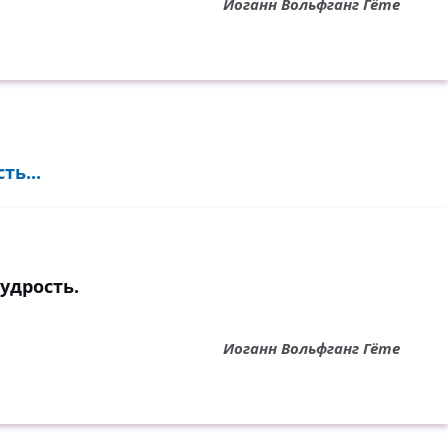
Иоганн Вольфганг Гёте
ть...
удрость.
Иоганн Вольфганг Гёте