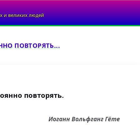
х и великих людей
НО ПОВТОРЯТЬ...
оянно повторять.
Иоганн Вольфганг Гёте