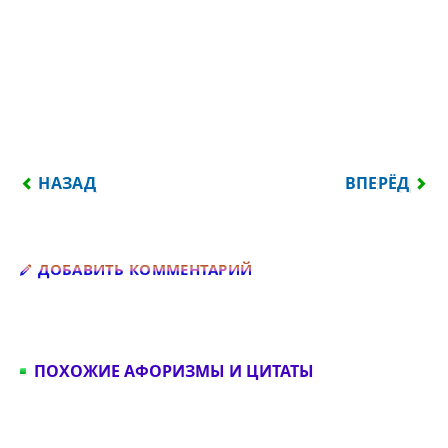
ПРЕДЫДУЩИЙ: КОРОЛИ ЗНАЮТ О ДЕЛАХ СВОИХ М
СЛЕДУЮЩИЙ
НАЗАД
ВПЕРЁД
Добавить комментарий
ДОБАВИТЬ КОММЕНТАРИЙ
ПОХОЖИЕ АФОРИЗМЫ И ЦИТАТЫ