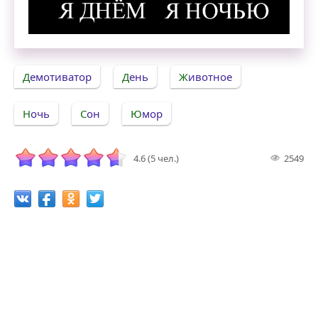
Я днём, я ночью. Демотиватор
Демотиватор
День
Животное
Ночь
Сон
Юмор
4.6 (5 чел.)
2549