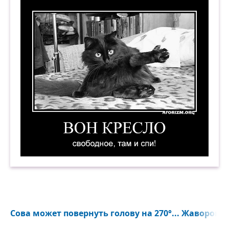
Вон кресло свободное, там и спи! Демотиватор
Сова может повернуть голову на 270°... Жаворонку