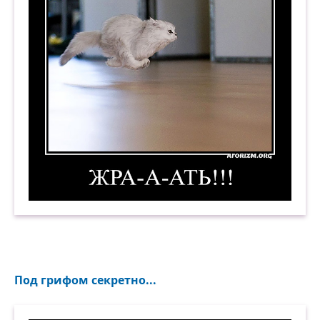
Жра-а-ать!!! Демотиватор
Под грифом секретно...