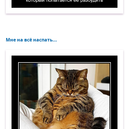
Сова может повернуть голову на 270°... Жавор
Мне на всё наспать...