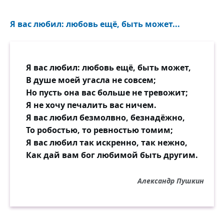
Когда она, при роковом сознанье
Всех прав своих, с отвагой красоты,
Я вас любил: любовь ещё, быть может...
Бестрепетно, в каком-то обаянье
Идёт сама навстречу клеветы,
Личиною чела не прикрывает,
Я вас любил: любовь ещё, быть может,
И не даёт принизиться челу,
В душе моей угасла не совсем;
И с кудрей молодых, как пыль, свевает
Но пусть она вас больше не тревожит;
Угрозы, брань и страстную хулу, —
Я не хочу печалить вас ничем.
Я вас любил безмолвно, безнадёжно,
Да, горе ей — и чем простосердечней,
То робостью, то ревностью томим;
Тем кажется виновнее она...
Я вас любил так искренно, так нежно,
Таков уж свет: он там бесчеловечней,
Как дай вам бог любимой быть другим.
Где человечно-искренней вина.
Александр Пушкин