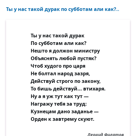
Ты у нас такой дурак по субботам али как?..
Ты у нас такой дурак
По субботам али как?
Нешто я должон министру
Объяснять любой пустяк?
Чтоб худого про царя
Не болтал народ зазря,
Действуй строго по закону,
То бишь действуй... втихаря.
Ну а я уж тут как тут —
Награжу тебя за труд:
Кузнецам дано заданье —
Орден к завтрему скуют.
Леонид Филатов