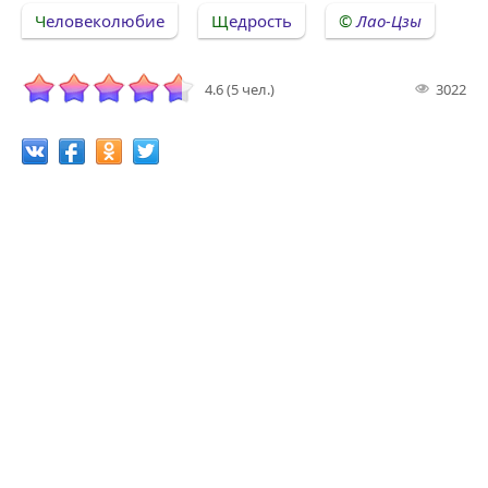
Человеколюбие
Щедрость
Лао-Цзы
4.6 (5 чел.)
3022