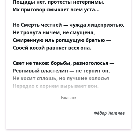
Пощады нет, протесты нетерпимы,
Их приговор смыкает всем уста...
Но Смерть честней — чужда лицеприятью,
Не тронута ничем, не смущена,
Смиренную иль ропщущую братью —
Своей косой равняет всех она.
Свет не таков: борьбы, разноголосья —
Ревнивый властелин — не терпит он,
Не косит сплошь, но лучшие колосья
Нередко с корнем вырывает вон.
Больше
И горе ей — увы, двойное горе, —
Той гордой силе, гордо-молодой,
Фёдор Тютчев
Вступающей с решимостью во взоре,
С улыбкой на устах — в неравный бой.