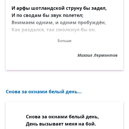
И арфы шотландской струну бы задел,
И по сводам бы звук полетел;
Внимаем одним, и одним пробуждён,
Как раздался, так смолкнул бы он.
Больше
Но тщетны мечты, бесполезны мольбы
Против строгих законов судьбы.
Михаил Лермонтов
Меж мной и холмами отчизны моей
Расстилаются волны морей.
Последний потомок отважных бойцов
Увядает среди чуждых снегов;
Снова за окнами белый день...
Я здесь был рождён, но нездешний
душой...
О! зачем я не ворон степной?..
Снова за окнами белый день,
День вызывает меня на бой.