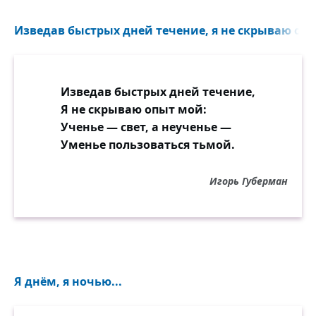
сила жизни с иглой.
И, невольным объят
Изведав быстрых дней течение, я не скрываю опы
страхом, вздрогнет, как мышь,
тот, в кого ты свой взгляд
из угла устремишь.
Изведав быстрых дней течение,
Я не скрываю опыт мой:
Засвети же свечу
Ученье — свет, а неученье —
на краю темноты.
Уменье пользоваться тьмой.
Я увидеть хочу
то, что чувствуешь ты
в этом доме ночном,
Игорь Губерман
где скрывает окно,
словно скатерть с пятном
темноты, полотно.
Ставь на скатерть стакан,
Я днём, я ночью...
чтоб он вдруг не упал,
чтоб сквозь стол-истукан,