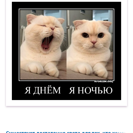
словно соль, проступал,
незаметный в окно,
ослепительный Путь —
будто льётся вино
и вздымается грудь.
Ветер, ветер пришёл,
шелестит у окна.
Укрывается ствол
за квадрат полотна.
И трепещут цветы
у него позади
на краю темноты,
Я днём, я ночью. Демотиватор
словно сердце в груди.
Натуральная тьма
наступает опять,
как движенье ума