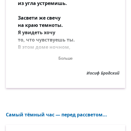
из угла устремишь.
Засвети же свечу
на краю темноты.
Я увидеть хочу
то, что чувствуешь ты.
В этом доме ночном,
где скрывает окно,
Больше
словно скатерть с пятном,
темноты полотно.
Иосиф Бродский
Ставь на скатерть стакан,
чтоб он вдруг не упал,
чтоб сквозь стол-истукан,
словно соль проступал,
незаметный в окне,
Самый тёмный час — перед рассветом...
ослепительный путь —
будто льётся вино