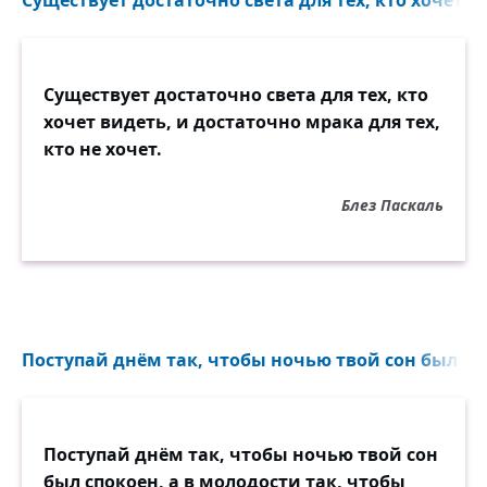
Существует достаточно света для тех, кто хочет в
от метафоры вспять,
и сиянье звезды
на латуни осей
глушит звуки езды
Существует достаточно света для тех, кто
по дистанции всей.
хочет видеть, и достаточно мрака для тех,
кто не хочет.
Блез Паскаль
Поступай днём так, чтобы ночью твой сон был спо
Поступай днём так, чтобы ночью твой сон
был спокоен, а в молодости так, чтобы