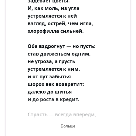
задевает цветы.
И, как моль, из угла
устремляется к ней
взгляд, острей, чем игла,
хлорофилла сильней.
Оба вздрогнут — но пусть:
став движеньем одним,
не угроза, а грусть
устремляется к ним,
и от пут забытья
шорох век возвратит:
далеко до шитья
и до роста в кредит.
Страсть — всегда впереди,
где пространство мельчит.
Больше
Сзади прялкой в груди