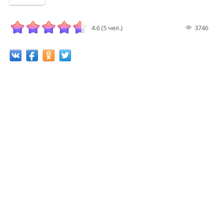
4.6 (5 чел.)
3746