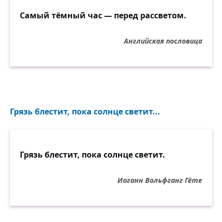
и вздымается грудь.
Самый тёмный час — перед рассветом.
Ветер, ветер пришёл,
Английская пословица
шелестит у окна,
укрывается стол
за квадрат полотна,
и трепещут цветы
у него позади,
на краю темноты,
Грязь блестит, пока солнце светит...
словно сердце в груди.
И чернильная тьма
Грязь блестит, пока солнце светит.
наступает опять,
как движенье ума
отметается вспять,
Иоганн Вольфганг Гёте
и сиянье звезды
на латуни осей
глушит звуки езды