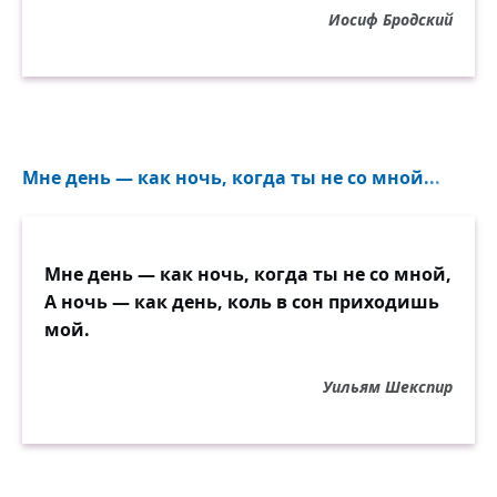
Ариадна стучит.
Иосиф Бродский
И в дыру от иглы,
притупив остриё,
льются речки из мглы,
проглотившей её.
Засвети же свечу
Мне день — как ночь, когда ты не со мной...
или в лампочке свет.
Темнота по плечу
тем, в ком памяти нет,
Мне день — как ночь, когда ты не со мной,
кто, к минувшему глух
А ночь — как день, коль в сон приходишь
и к грядущему прост,
мой.
устремляет свой дух
в преждевременный рост.
Уильям Шекспир
Как земля, как вода
под небесною мглой,
в каждом чувстве всегда