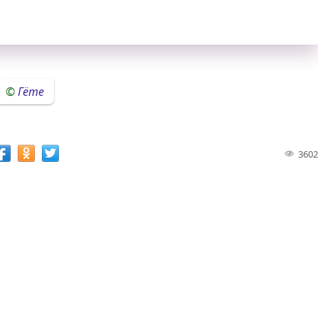
Гёте
3602