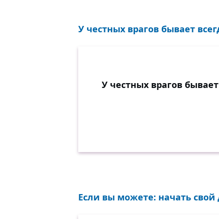
Присягают н
У честных врагов бывает всег
Сколько ж, с
Было их — д
Знаменитых 
Не щадивших
У честных врагов бывает
И когда б не
Там, в дыму,
Не было б, н
Ни меня и н
Только если 
Вдруг расчет
Если вы можете: начать свой
Это худо, ну 
Или язва на 