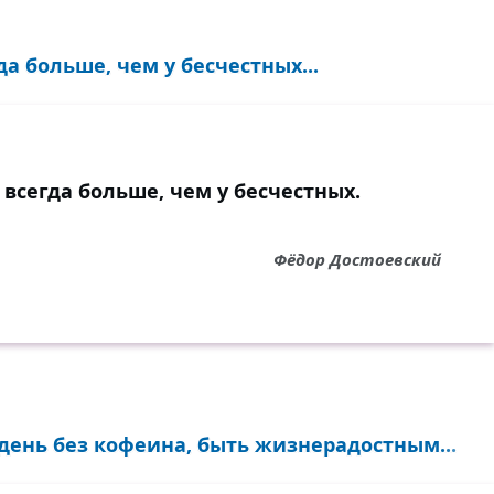
овые врачи.
да больше, чем у бесчестных...
колько на землёй моей
остойнейших и честных;
и совсем безвестных
 сердца для людей!
 всегда больше, чем у бесчестных.
 руки докторов
Фёдор Достоевский
 в неходком лазарете,
аверное, на свете
и моих стихов…
в благородном деле
ец вынырнет подчас,
 день без кофеина, быть жизнерадостным...
почти как грязь
здоровом теле.