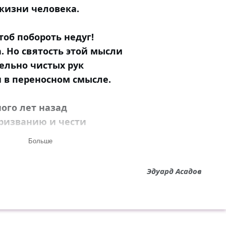
жизни человека.
чтоб побороть недуг!
. Но святость этой мысли
ельно чистых рук
 в переносном смысле.
ого лет назад
призванию и чести
с с учениками вместе
Больше
ликий Гиппократ.
Эдуард Асадов
жественно и свято,
рдцами горячи,
ой клятвой Гиппократа
 людям, как солдаты,