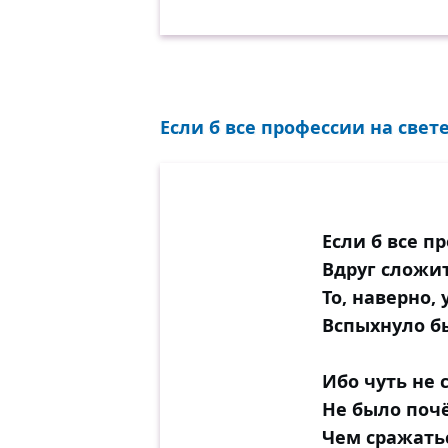
Если б все профессии на свете
Если б все п
Вдруг сложит
То, наверно,
Вспыхнуло б
Ибо чуть не 
Не было почё
Чем сражать