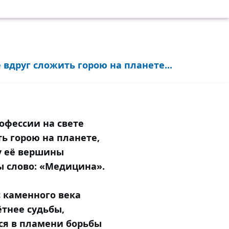
 вдруг сложить горою на планете...
рофессии на свете
ь горою на планете,
 у её вершины
ы слово: «Медицина».
с каменного века
тнее судьбы,
ся в пламени борьбы