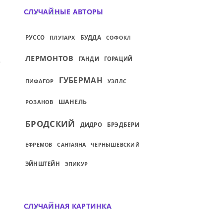
СЛУЧАЙНЫЕ АВТОРЫ
БУДДА
РУССО
ПЛУТАРХ
СОФОКЛ
ИЙ: БОГ ДАЛ КАЖДОМУ НАРОДУ ПРОРОКА
ЛЕРМОНТОВ
ГАНДИ
ГОРАЦИЙ
ГУБЕРМАН
ПИФАГОР
УЭЛЛС
ШАНЕЛЬ
РОЗАНОВ
БРОДСКИЙ
БРЭДБЕРИ
ДИДРО
ЕФРЕМОВ
САНТАЯНА
ЧЕРНЫШЕВСКИЙ
ЭЙНШТЕЙН
ЭПИКУР
СЛУЧАЙНАЯ КАРТИНКА