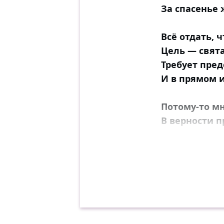
За спасенье 
Всё отдать, 
Цель — свята
Требует пред
И в прямом и
Потому-то мн
В верности 
В светлый ча
Поклялся ве
И теперь тор
Честными се
Той же горд
На служенье