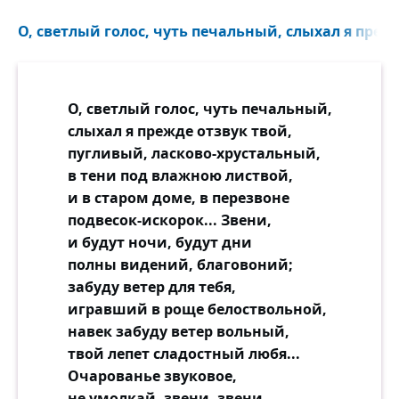
О, светлый голос, чуть печальный, слыхал я прежд
О, светлый голос, чуть печальный,
слыхал я прежде отзвук твой,
пугливый, ласково-хрустальный,
в тени под влажною листвой,
и в старом доме, в перезвоне
подвесок-искорок... Звени,
и будут ночи, будут дни
полны видений, благовоний;
забуду ветер для тебя,
игравший в роще белоствольной,
навек забуду ветер вольный,
твой лепет сладостный любя...
Очарованье звуковое,
не умолкай, звени, звени.