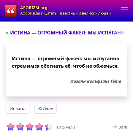
AFORIZM.org
Афоризмы и цитаты известных и великих людей
ИСТИНА — ОГРОМНЫЙ ФАКЕЛ: МЫ ИСПУГАННО СТ
Истина — огромный факел: мы испуганно
стремимся обогнать её, чтоб не обжечься.
Иоганн Вольфганг Гёте
Истина
Гёте
4.4 (5 чел.)
3078