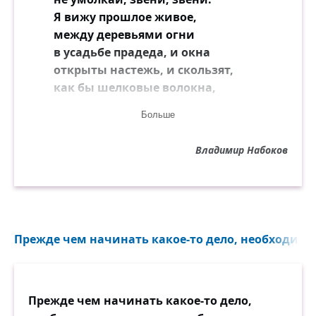
Я вижу прошлое живое,
между деревьями огни
в усадьбе прадеда, и окна
открыты настежь, и скользят,
как бы шелковые волокна,
цветные звуки в тёмный сад,
Больше
стекая с клавишей блестящих
под чьей-то плещущей рукой
Владимир Набоков
и умолкая за рекой,
в полях росистых, в синих чащах.
Прежде чем начинать какое-то дело, необходимо п
Прежде чем начинать какое-то дело,