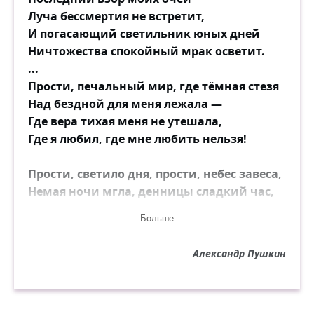
Луча бессмертия не встретит,
И погасающий светильник юных дней
Ничтожества спокойный мрак осветит.
...
Прости, печальный мир, где тёмная стезя
Над бездной для меня лежала —
Где вера тихая меня не утешала,
Где я любил, где мне любить нельзя!
Прости, светило дня, прости, небес завеса,
Немая ночи мгла, денницы сладкий час,
Знакомые холмы, ручья пустынный глас,
Больше
Безмолвие таинственного леса,
И всё., прости в последний раз.
Александр Пушкин
А ты, которая была мне в мире богом,
Предметом тайных слёз и горестей