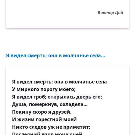
И волками смотрели
Звёзды из облаков.
Виктор Цой
Как раскинув руки,
Лежали ушедшие в ночь,
И как спали вповалку
Живые, не видя снов...
А жизнь — только слово,
Я видел смерть; она в молчанье села...
Есть лишь любовь и есть смерть.
Эй! А кто будет петь,
Если все будут спать?
Я видел смерть; она в молчанье села
Смерть стоит того, чтобы жить,
У мирного порогу моего;
А любовь стоит того, чтобы ждать.
Я видел гроб; открылась дверь его;
Душа, померкнув, охладела…
Покину скоро я друзей,
И жизни горестной моей
Никто следов уж не приметит;
Последний взор моих очей