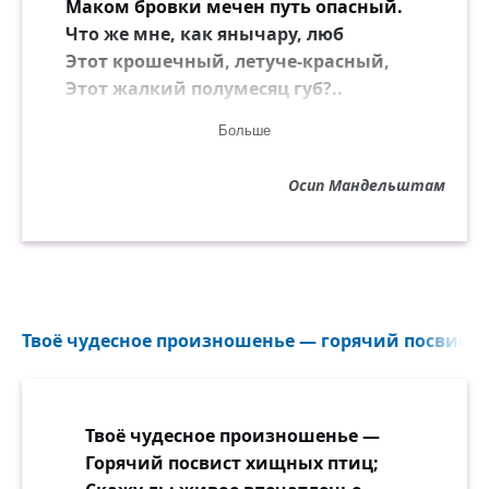
Маком бровки мечен путь опасный.
Что же мне, как янычару, люб
Этот крошечный, летуче-красный,
Этот жалкий полумесяц губ?..
Больше
Не серчай, турчанка дорогая:
Я с тобой в глухой мешок зашьюсь,
Осип Мандельштам
Твои речи тёмные глотая,
За тебя кривой воды напьюсь.
Ты, Мария, — гибнущим подмога,
Надо смерть предупредить — уснуть.
Я стою у твёрдого порога.
Твоё чудесное произношенье — горячий посвист 
Уходи, уйди, ещё побудь.
Твоё чудесное произношенье —
Горячий посвист хищных птиц;