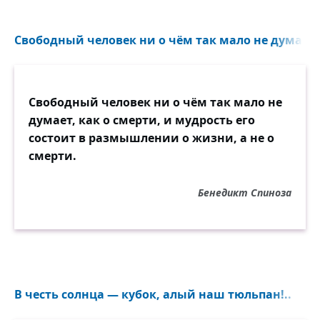
залогом,
Прости! минуло всё… Уж гаснет пламень
мой,
Свободный человек ни о чём так мало не думает, 
Схожу я в хладную могилу,
И смерти сумрак роковой
С мученьями любви покроет жизнь унылу.
Свободный человек ни о чём так мало не
думает, как о смерти, и мудрость его
А вы, друзья, когда, лишённый сил,
состоит в размышлении о жизни, а не о
Едва дыша, в болезненном боренье,
смерти.
Скажу я вам: «О други! я любил!..»
И тихий дух умрёт в изнеможенье,
Бенедикт Спиноза
Друзья мои, — тогда подите к ней;
Скажите: взят он вечной тьмою…
И, может быть, об участи моей
Она вздохнёт над урной гробовою.
В честь солнца — кубок, алый наш тюльпан!..