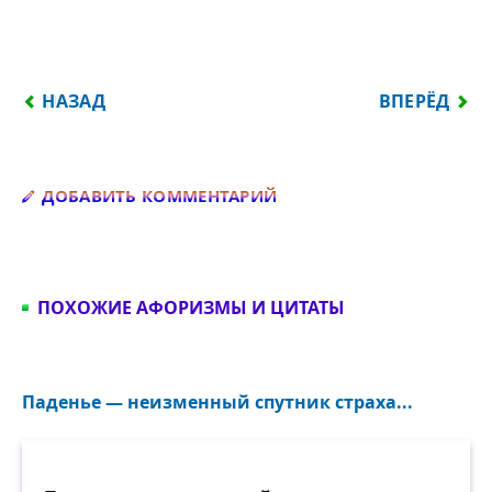
ПРЕДЫДУЩИЙ: Я СКАЖУ ЭТО НАЧЕРНО, ШЁПОТОМ,
СЛЕДУЮЩИЙ
НАЗАД
ВПЕРЁД
Добавить комментарий
ДОБАВИТЬ КОММЕНТАРИЙ
ПОХОЖИЕ АФОРИЗМЫ И ЦИТАТЫ
Паденье — неизменный спутник страха...