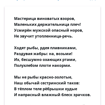
Мастерица виноватых взоров,
Маленьких держательница плеч!
Усмирён мужской опасный норов,
Не звучит утопленница-речь.
Ходят рыбы, рдея плавниками,
Раздувая жабры: на, возьми!
Их, бесшумно охающих ртами,
Полухлебом плоти накорми.
Мы не рыбы красно-золотые,
Наш обычай сестринский таков:
В тёплом теле рёбрышки худые
И напрасный влажный блеск зрачков.