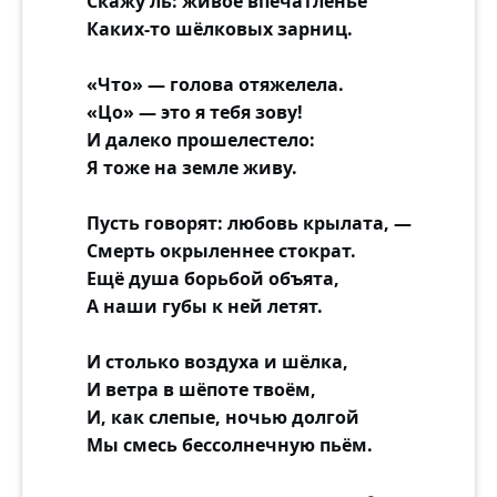
Скажу ль: живое впечатленье
Каких-то шёлковых зарниц.
«Что» — голова отяжелела.
«Цо» — это я тебя зову!
И далеко прошелестело:
Я тоже на земле живу.
Пусть говорят: любовь крылата, —
Смерть окрыленнее стократ.
Ещё душа борьбой объята,
А наши губы к ней летят.
И столько воздуха и шёлка,
И ветра в шёпоте твоём,
И, как слепые, ночью долгой
Мы смесь бессолнечную пьём.