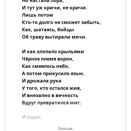
Но настала пора,
И тут уж кричи, не кричи.
Лишь потом
Кто-то долго не сможет забыть,
Как, шатаясь, бойцы
Об траву вытирали мечи.
И как хлопало крыльями
Чёрное племя ворон,
Как смеялось небо,
А потом прикусило язык.
И дрожала рука
У того, кто остался жив,
И внезапно в вечность
Вдруг превратился миг.
И горел
Погребальным костром закат,
Больше