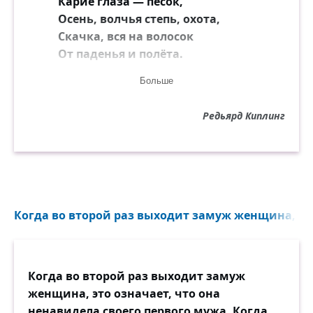
Карие глаза — песок,
Осень, волчья степь, охота,
Скачка, вся на волосок
От паденья и полёта.
Больше
Нет, я не судья для них,
Просто без суждений вздорных
Редьярд Киплинг
Я четырежды должник
Синих, серых, карих, чёрных.
Как четыре стороны
Одного того же света,
Я люблю — в том нет вины —
Когда во второй раз выходит замуж женщина, это
Все четыре этих цвета.
Когда во второй раз выходит замуж
женщина, это означает, что она
ненавидела своего первого мужа. Когда