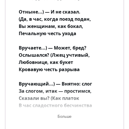
Отныне...) — И не сказал.
(Да, в час, когда поезд подан,
Вы женщинам, как бокал,
Печальную честь ухода
Вручаете...) — Может, бред?
Ослышался? (Лжец учтивый,
Любовнице, как букет
Кровавую честь разрыва
Вручающий...) — Внятно: слог
За слогом, итак — простимся,
Сказали вы? (Как платок
В час сладостного бесчинства
Больше
Уроненный...) — Битвы сей
Вы цезарь. (О, выпад наглый!