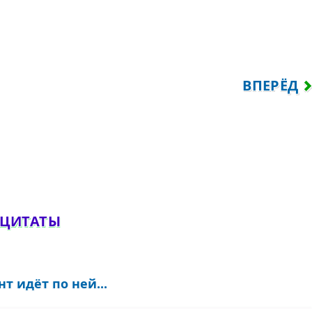
ЮТ, КОГДА РУКИ КОРОТКИЕ...
СЛЕДУЮЩ
ВПЕРЁД
обавить комментарий
 ЦИТАТЫ
т идёт по ней...