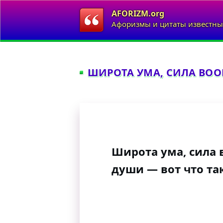
AFORIZM.org
Афоризмы и цитаты известны
ШИРОТА УМА, СИЛА ВООБ
Широта ума, сила 
души — вот что та