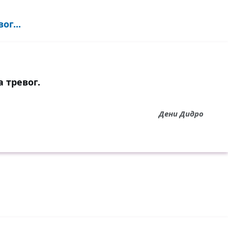
г...
 тревог.
Дени Дидро