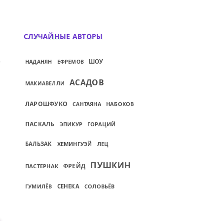
СЛУЧАЙНЫЕ АВТОРЫ
ИЙ: ГЛУБОКИЕ МЫСЛИ — ЭТО ЖЕЛЕЗНЫЕ Г
НАДАНЯН
ШОУ
ЕФРЕМОВ
АСАДОВ
МАКИАВЕЛЛИ
ЛАРОШФУКО
НАБОКОВ
САНТАЯНА
ПАСКАЛЬ
ЭПИКУР
ГОРАЦИЙ
БАЛЬЗАК
ХЕМИНГУЭЙ
ЛЕЦ
ПУШКИН
ФРЕЙД
ПАСТЕРНАК
ГУМИЛЁВ
СЕНЕКА
СОЛОВЬЁВ