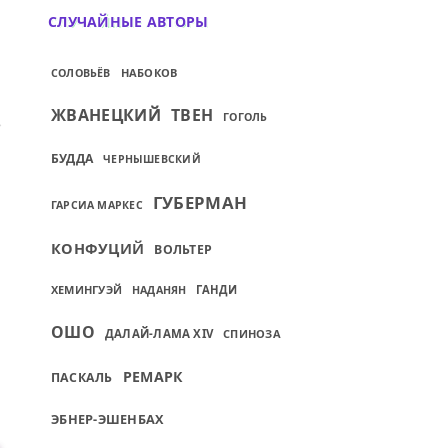
СЛУЧАЙНЫЕ АВТОРЫ
НАБОКОВ
СОЛОВЬЁВ
ЖВАНЕЦКИЙ
ТВЕН
ИЙ: НОГАМИ ЧЕЛОВЕК ДОЛЖЕН ВРАСТИ В
ГОГОЛЬ
БУДДА
ЧЕРНЫШЕВСКИЙ
ГУБЕРМАН
ГАРСИА МАРКЕС
КОНФУЦИЙ
ВОЛЬТЕР
ХЕМИНГУЭЙ
ГАНДИ
НАДАНЯН
ОШО
ДАЛАЙ-ЛАМА XIV
СПИНОЗА
РЕМАРК
ПАСКАЛЬ
ЭБНЕР-ЭШЕНБАХ