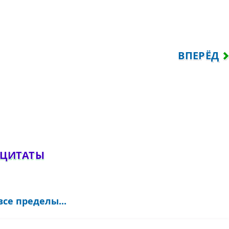
У КИСКУ...
СЛЕДУЮЩИ
ВПЕРЁД
обавить комментарий
 ЦИТАТЫ
все пределы...