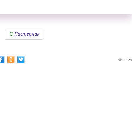
Пастернак
1129