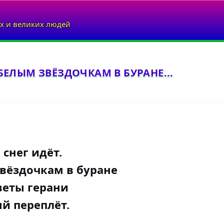
х и великих людей
К БЕЛЫМ ЗВЁЗДОЧКАМ В БУРАНЕ...
 снег идёт.
вёздочкам в буране
веты герани
й переплёт.