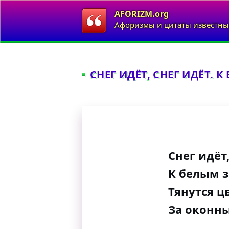
AFORIZM.org
Афоризмы и цитаты известны
СНЕГ ИДЁТ, СНЕГ ИДЁТ. 
Снег идёт,
К белым з
Тянутся ц
За оконны