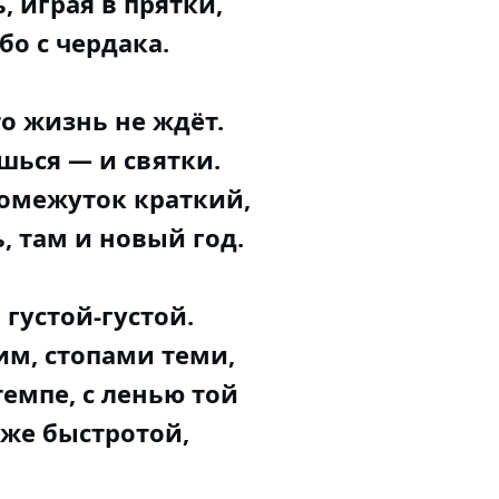
, играя в прятки,
бо с чердака.
о жизнь не ждёт.
шься — и святки.
ромежуток краткий,
 там и новый год.
 густой-густой.
ним, стопами теми,
темпе, с ленью той
 же быстротой,