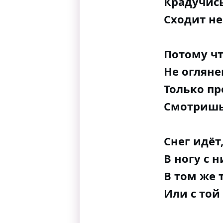
Крадучись
Сходит не
Потому чт
Не огляне
Только п
Смотришь,
Снег идёт,
В ногу с 
В том же 
Или с той