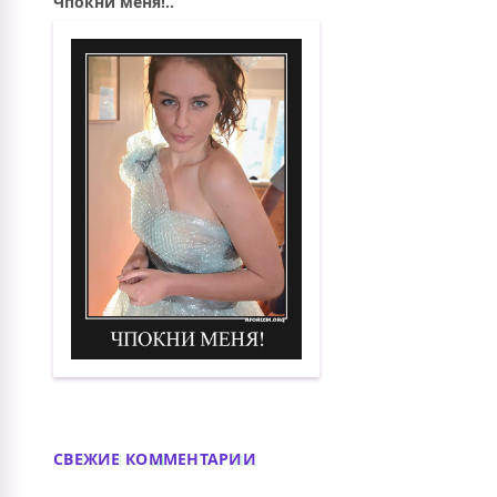
Чпокни меня!..
Чпокни меня! Демотиватор
СВЕЖИЕ КОММЕНТАРИИ