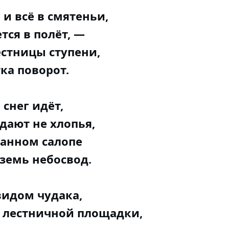
 и всё в смятеньи,
тся в полёт, —
стницы ступени,
ка поворот.
 снег идёт,
дают не хлопья,
танном салопе
земь небосвод.
видом чудака,
й лестничной площадки,