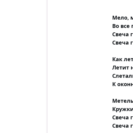
Мело, 
Во все
Свеча г
Свеча 
Как ле
Летит 
Слетал
К окон
Метель
Кружки
Свеча г
Свеча 