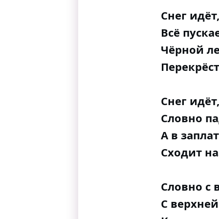
Снег идёт,
Всё пускае
Чёрной ле
Перекрёст
Снег идёт,
Словно па
А в запла
Сходит на
Словно с 
С верхне