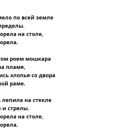
мело по всей земле
 пределы.
орела на столе,
горела.
том роем мошкара
на пламя,
ись хлопья со двора
ной раме.
 лепила на стекле
 и стрелы.
орела на столе,
горела.