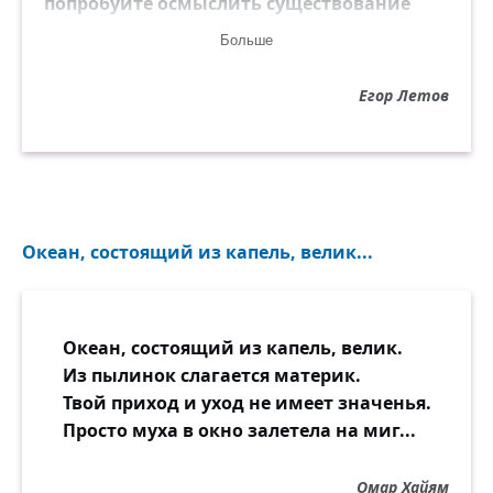
попробуйте осмыслить существование
хищной лошади, лазающей по деревьям,
Больше
вооружённой когтями и зубами, в
переходный период между мезозоем и
Егор Летов
кайнозоем. Ваши вопросы не ко мне, а в
сияющую пустоту. В пульсирующую
самоизменяющуюся радугу, которая
существует по своим законам и
желаниям, а может, и не только по своим.
У меня, собственно, про это большинство
Океан, состоящий из капель, велик...
стихов и песен, если вообще не все.
Океан, состоящий из капель, велик.
Из пылинок слагается материк.
Твой приход и уход не имеет значенья.
Просто муха в окно залетела на миг...
Омар Хайям