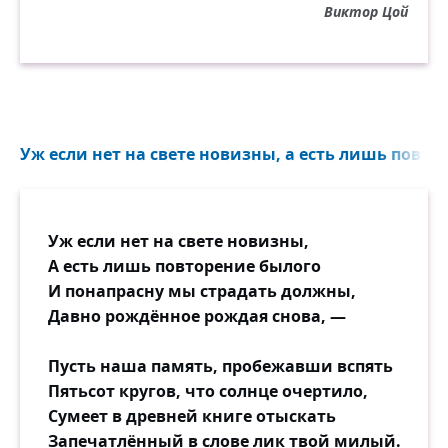
Виктор Цой
Встать и выйти из ряда вон,
Сесть на электрический стул или трон?
Снова за окнами белый день,
День вызывает меня на бой.
Я чувствую, закрывая глаза, —
Уж если нет на свете новизны, а есть лишь повтор
Весь мир идёт на меня войной.
Уж если нет на свете новизны,
А есть лишь повторение былого
И понапрасну мы страдать должны,
Давно рождённое рождая снова, —
Пусть наша память, пробежавши вспять
Пятьсот кругов, что солнце очертило,
Сумеет в древней книге отыскать
Запечатлённый в слове лик твой милый.