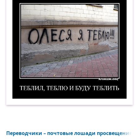
Олеся, я теблю!!! Теблил, теблю и буду теблить
Переводчики – почтовые лошади просвещения...