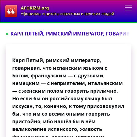
AFORIZM.org
Афоризмы и цитаты известных и великих людей
КАРЛ ПЯТЫЙ, РИМСКИЙ ИМПЕРАТОР, ГОВАРИВАЛ
Карл Пятый, римский император,
говаривал, что испанским языком с
Богом, французским — с друзьями,
немецким — с неприятелем, итальянским
— с женским полом говорить прилично.
Но если бы он российскому языку был
искусен, то, конечно, к тому присовокупил
бы, что им со всеми оными говорить
пристойно, ибо нашёл бы в нём
великолепие испанского, живость
французского, крепость немецкого,