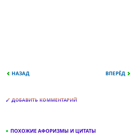
ПРЕДЫДУЩИЙ: НАУКИ ЮНОШЕЙ ПИТАЮТ, ОТРАДУ
СЛЕДУЮЩИЙ
НАЗАД
ВПЕРЁД
Добавить комментарий
ДОБАВИТЬ КОММЕНТАРИЙ
ПОХОЖИЕ АФОРИЗМЫ И ЦИТАТЫ