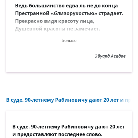
Ведь большинство едва ль не до конца
Престранной «близорукостью» страдает.
Прекрасно видя красоту лица,
Душевной красоты не замечает.
Больше
А и заметит, так опять не сразу,
А лишь тогда, смущаясь, разглядит,
Эдуард Асадов
Когда всё то, что мило было глазу,
Порядочно и крепко насолит.
А, может быть, ещё и потому,
Что постепенно, медленно, с годами,
Две красоты, как женщины в дому,
В суде. 90-летнему Рабиновичу дают 20 лет и пред
Вдруг словно бы меняются ролями.
Стареет внешность: яркие черты
В суде. 90-летнему Рабиновичу дают 20 лет
Стирает время властно и жестоко,
и предоставляют последнее слово.
Тогда как у духовной красоты