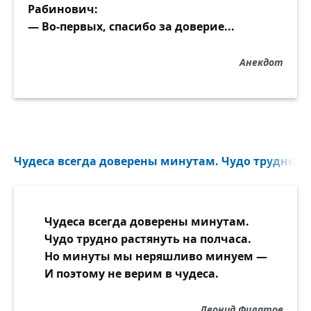
Рабинович:
Нет ни морщин, ни возраста, ни срока.
— Во-первых, спасибо за доверие...
И сквозь туман, как звёздочка в тиши,
Анекдот
Она горит и вечно улыбается.
И кто откроет красоту души,
Тот, честное же слово, не закается!
Ведь озарён красивою душой,
И сам он вечным расплеснётся маем!
Чудеса всегда доверены минутам. Чудо трудно рас
Вот жаль, что эту истину порой
Мы всё же слишком поздно понимаем.
Чудеса всегда доверены минутам.
Чудо трудно растянуть на полчаса.
Но минуты мы неряшливо минуем —
И поэтому не верим в чудеса.
Леонид Филатов