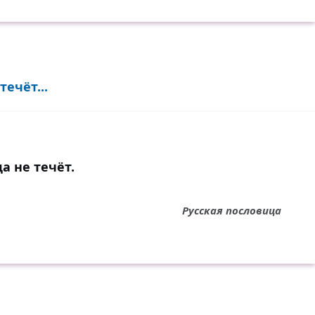
ечёт...
а не течёт.
Русская пословица