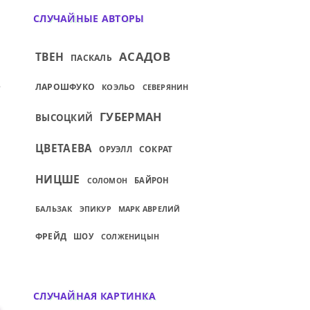
СЛУЧАЙНЫЕ АВТОРЫ
АСАДОВ
ТВЕН
ПАСКАЛЬ
 НРАВОВ?..
ИЙ: МОЖНО УБЕЖАТЬ ИЗ ОТЕЧЕСТВА, НО 
ЛАРОШФУКО
КОЭЛЬО
СЕВЕРЯНИН
ГУБЕРМАН
ВЫСОЦКИЙ
ЦВЕТАЕВА
СОКРАТ
ОРУЭЛЛ
НИЦШЕ
БАЙРОН
СОЛОМОН
БАЛЬЗАК
МАРК АВРЕЛИЙ
ЭПИКУР
ФРЕЙД
ШОУ
СОЛЖЕНИЦЫН
СЛУЧАЙНАЯ КАРТИНКА