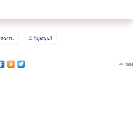
елость
Гораций
2684