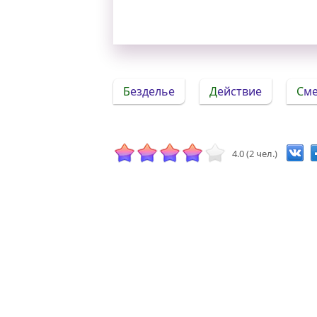
Безделье
Действие
См
4.0 (2 чел.)