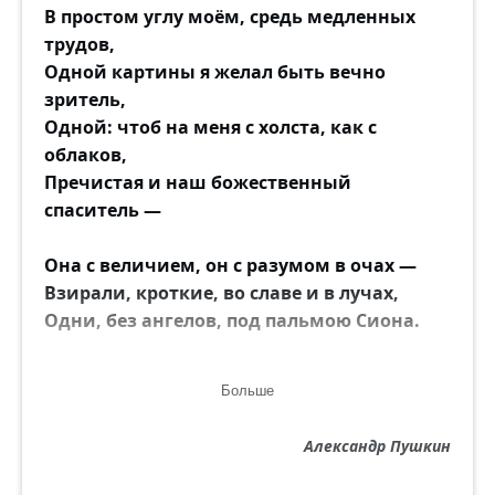
В простом углу моём, средь медленных
трудов,
Одной картины я желал быть вечно
зритель,
Одной: чтоб на меня с холста, как с
облаков,
Пречистая и наш божественный
спаситель —
Она с величием, он с разумом в очах —
Взирали, кроткие, во славе и в лучах,
Одни, без ангелов, под пальмою Сиона.
Исполнились мои желания. Творец
Больше
Тебя мне ниспослал, тебя, моя Мадонна,
Чистейшей прелести чистейший образец.
Александр Пушкин