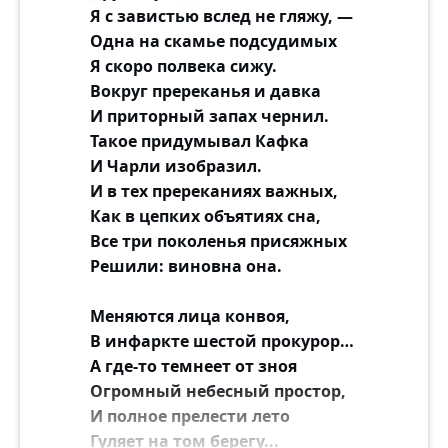
Я с завистью вслед не гляжу, —
Одна на скамье подсудимых
Я скоро полвека сижу.
Вокруг пререканья и давка
И приторный запах чернил.
Такое придумывал Кафка
И Чарли изобразил.
И в тех пререканиях важных,
Как в цепких объятиях сна,
Все три поколенья присяжных
Решили: виновна она.
Меняются лица конвоя,
В инфаркте шестой прокурор…
А где-то темнеет от зноя
Огромный небесный простор,
И полное прелести лето
Гуляет на том берегу...