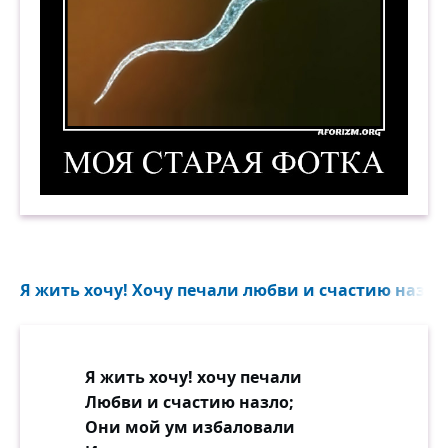
Моя старая фотка. Демотиватор
Я жить хочу! Хочу печали любви и счастию назло.
Я жить хочу! хочу печали
Любви и счастию назло;
Они мой ум избаловали