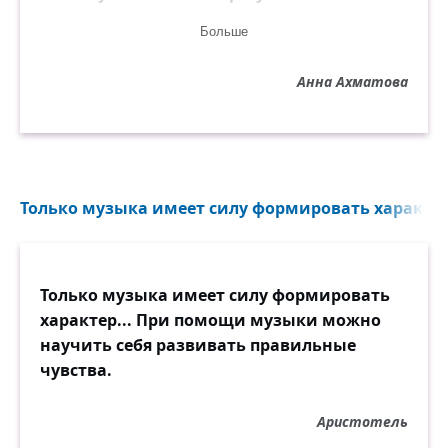
Я это блаженное «где-то»
Больше
Представить себе не могу.
Я глохну от зычных проклятий,
Анна Ахматова
Я ватник сносила дотла.
Неужто я всех виноватей
На этой планете была?
Только музыка имеет силу формировать характер
Только музыка имеет силу формировать
характер... При помощи музыки можно
научить себя развивать правильные
чувства.
Аристотель