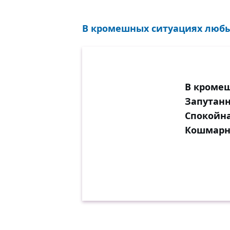
В кромешных ситуациях любых
В кромеш
Запутанн
Спокойна
Кошмарне