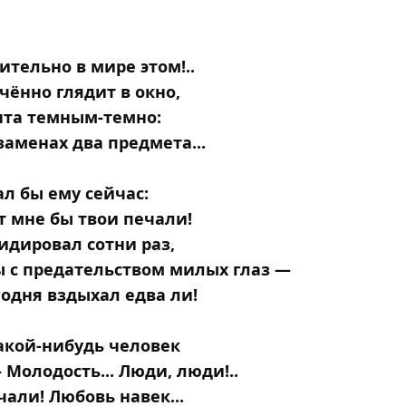
сительно в мире этом!..
чённо глядит в окно,
нта темным-темно:
заменах два предмета...
зал бы ему сейчас:
от мне бы твои печали!
идировал сотни раз,
ы с предательством милых глаз —
годня вздыхал едва ли!
акой-нибудь человек
 Молодость... Люди, люди!..
али! Любовь навек...