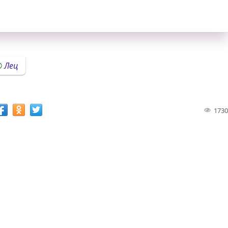
Лец
1730