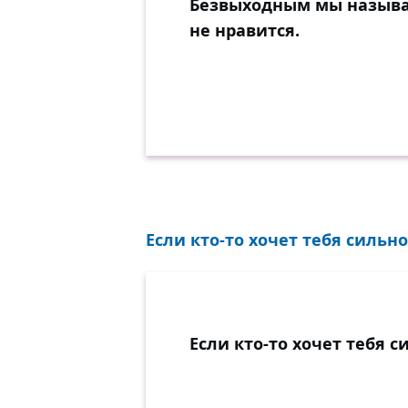
Безвыходным мы называ
Это хуже, навер
не нравится.
Только те, кого 
Если б дали им с
— От каких вы т
Вы же дышите, в
Нам бы все ваши
Есть один тольк
Если кто-то хочет тебя сильно
Вы ж привыкли 
Что, какой ни до
Если каждый цен
Как бы вы прево
Если кто-то хочет тебя 