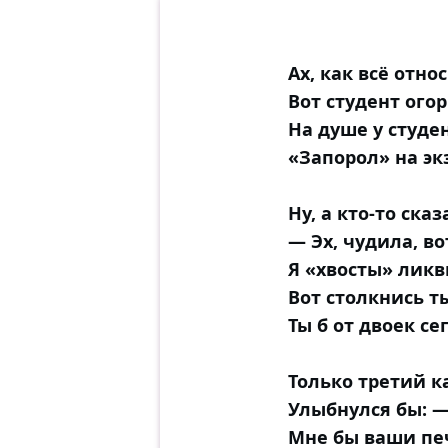
Ах, как всё отно
Вот студент огор
На душе у студе
«Запорол» на эк
Ну, а кто-то ска
— Эх, чудила, в
Я «хвосты» ликв
Вот столкнись т
Ты б от двоек се
Только третий к
Улыбнулся бы: —
Мне бы ваши печ