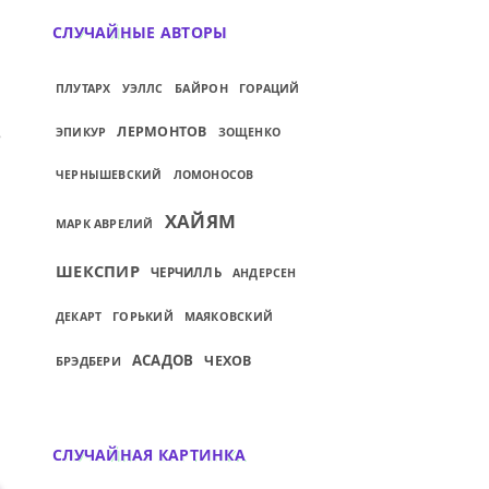
СЛУЧАЙНЫЕ АВТОРЫ
БАЙРОН
ПЛУТАРХ
УЭЛЛС
ГОРАЦИЙ
ЛУЧАЕМ...
ИЙ: ЧТОБЫ ДОБРАТЬСЯ ДО ИСТОЧНИКА, 
ЛЕРМОНТОВ
ЭПИКУР
ЗОЩЕНКО
ЧЕРНЫШЕВСКИЙ
ЛОМОНОСОВ
ХАЙЯМ
МАРК АВРЕЛИЙ
ШЕКСПИР
ЧЕРЧИЛЛЬ
АНДЕРСЕН
ГОРЬКИЙ
ДЕКАРТ
МАЯКОВСКИЙ
АСАДОВ
ЧЕХОВ
БРЭДБЕРИ
СЛУЧАЙНАЯ КАРТИНКА