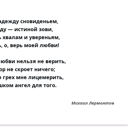
адежду сновиденьем,
ду — истиной зови,
ь хвалам и увереньям,
, о, верь моей любви!
любви нельзя не верить,
ор не скроет ничего;
ю грех мне лицемерить,
шком ангел для того.
Михаил Лермонтов