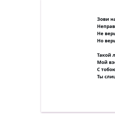
Зови н
Неправ
Не вер
Но верь
Такой 
Мой вз
С тобо
Ты сли