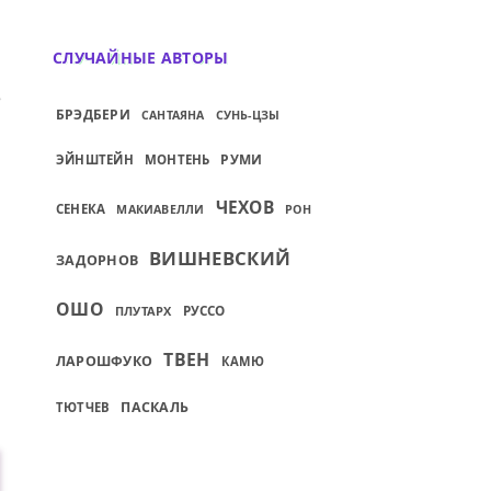
СЛУЧАЙНЫЕ АВТОРЫ
Я…
ИЙ: ТОГДА ТОЛЬКО ОЧИЩАЕТСЯ ЧУВСТВО
БРЭДБЕРИ
САНТАЯНА
СУНЬ-ЦЗЫ
РУМИ
ЭЙНШТЕЙН
МОНТЕНЬ
ЧЕХОВ
СЕНЕКА
МАКИАВЕЛЛИ
РОН
ВИШНЕВСКИЙ
ЗАДОРНОВ
ОШО
ПЛУТАРХ
РУССО
ТВЕН
ЛАРОШФУКО
КАМЮ
ПАСКАЛЬ
ТЮТЧЕВ