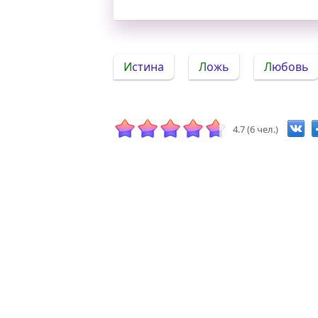
Истина
Ложь
Любовь
4.7 (6 чел.)