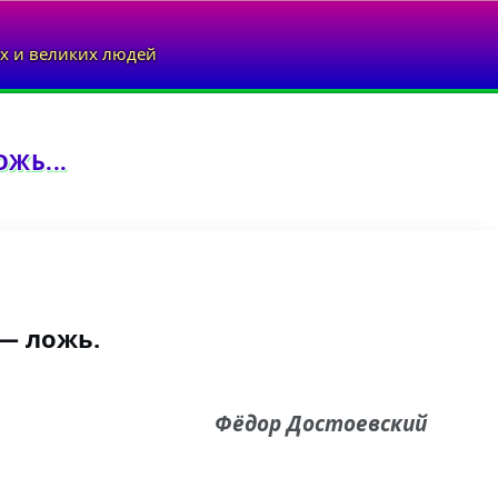
х и великих людей
ЖЬ...
— ложь.
Фёдор Достоевский