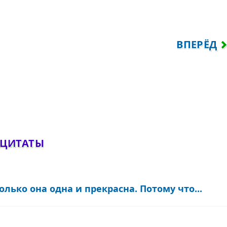
СТЬ ГАРМОНИЯ; В НЕЙ ЗАЛОГ УСПОКОЕНИ
СЛЕДУЮЩ
ВПЕРЁД
обавить комментарий
 ЦИТАТЫ
олько она одна и прекрасна. Потому что...