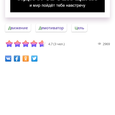
Иди к своей цели, и мир пойдёт тебе навстреч
Движение
Демотиватор
Цель
4.7 (3 чел.)
2969