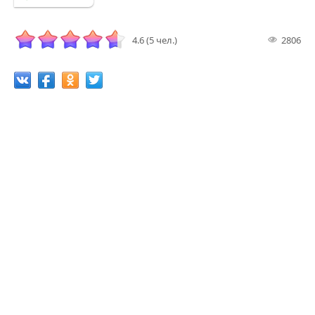
4.6 (5 чел.)
2806