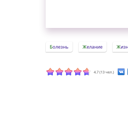
Болезнь
Желание
Жиз
4.7 (13 чел.)