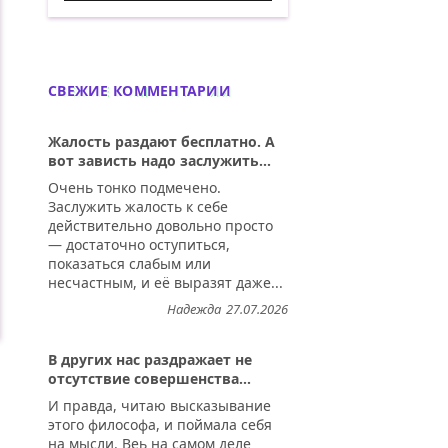
Учёные доказали, что 50 грамм перед е
СВЕЖИЕ КОММЕНТАРИИ
Жалость раздают бесплатно. А
вот зависть надо заслужить...
Очень тонко подмечено.
Заслужить жалость к себе
действительно довольно просто
— достаточно оступиться,
показаться слабым или
несчастным, и её выразят даже...
Надежда
27.07.2026
В других нас раздражает не
отсутствие совершенства...
И правда, читаю высказывание
этого философа, и поймала себя
на мысли. Веь на самом деле