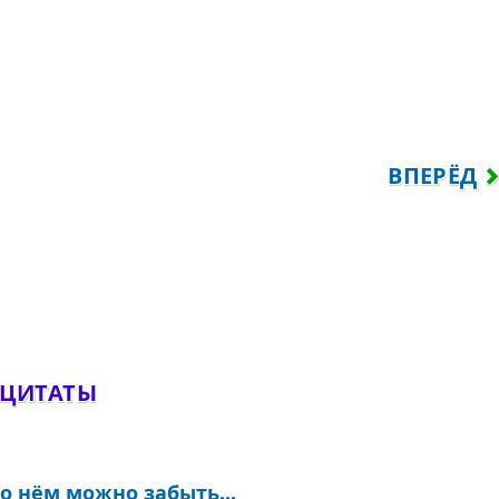
РОЙ ГОЛОВЕ ДВЕ, ОТ СИЛЫ ТРИ МЫСЛИ..
СЛЕДУЮЩ
ВПЕРЁД
обавить комментарий
 ЦИТАТЫ
о нём можно забыть...