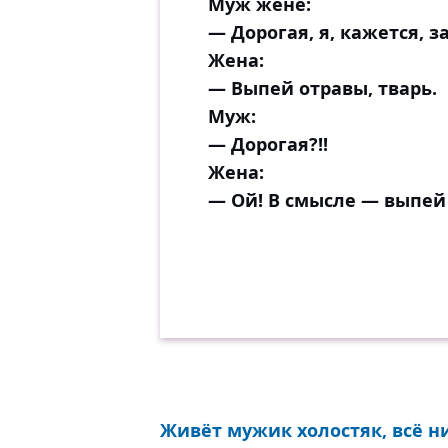
Муж жене:
— Дорогая, я, кажется, з
Жена:
— Выпей отравы, тварь.
Муж:
— Дорогая?!!
Жена:
— Ой! В смысле — выпей 
Живёт мужик холостяк, всё ни