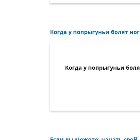
Когда у попрыгуньи болят ноги
Когда у попрыгуньи боля
Если вы можете: начать свой