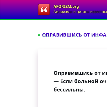
AFORIZM.org
Афоризмы и цитаты известны
ОПРАВИВШИСЬ ОТ ИНФАР
Оправившись от ин
— Если больной оч
бессильны.