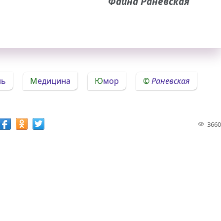
Фаина Раневская
нь
Медицина
Юмор
Раневская
3660