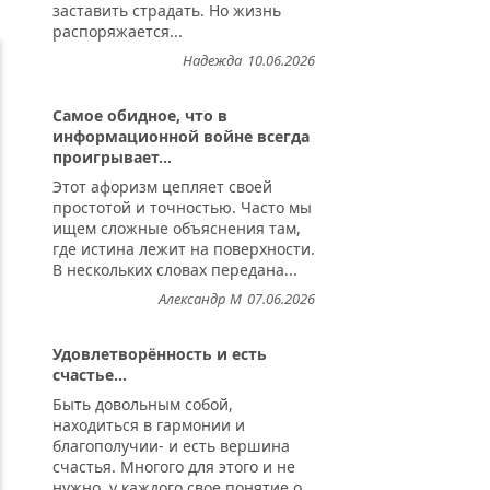
заставить страдать. Но жизнь
распоряжается...
Надежда
10.06.2026
Самое обидное, что в
информационной войне всегда
проигрывает...
Этот афоризм цепляет своей
простотой и точностью. Часто мы
ищем сложные объяснения там,
где истина лежит на поверхности.
В нескольких словах передана...
Александр М
07.06.2026
Удовлетворённость и есть
счастье...
Быть довольным собой,
находиться в гармонии и
благополучии- и есть вершина
счастья. Многого для этого и не
нужно, у каждого свое понятие о