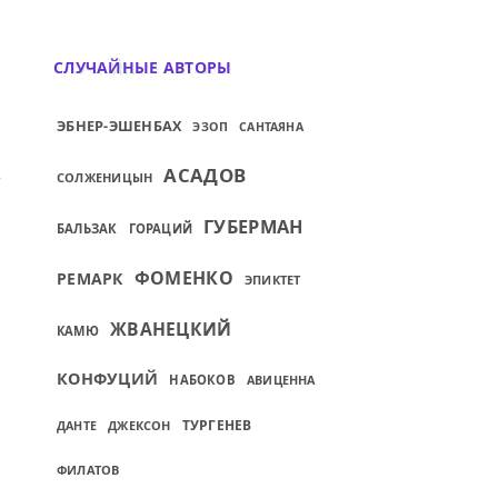
СЛУЧАЙНЫЕ АВТОРЫ
ЭБНЕР-ЭШЕНБАХ
ЭЗОП
САНТАЯНА
.
ИЙ: ЗАХОДИТ В МАГАЗИН НА ТАГАНКЕ М
АСАДОВ
СОЛЖЕНИЦЫН
ГУБЕРМАН
БАЛЬЗАК
ГОРАЦИЙ
ФОМЕНКО
РЕМАРК
ЭПИКТЕТ
ЖВАНЕЦКИЙ
КАМЮ
КОНФУЦИЙ
НАБОКОВ
АВИЦЕННА
ТУРГЕНЕВ
ДЖЕКСОН
ДАНТЕ
ФИЛАТОВ