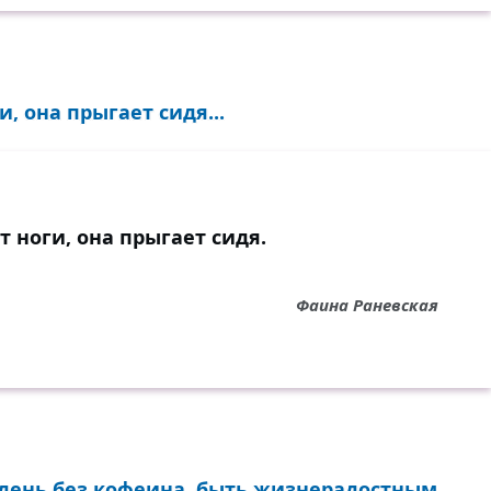
, она прыгает сидя...
т ноги, она прыгает сидя.
Фаина Раневская
 день без кофеина, быть жизнерадостным...