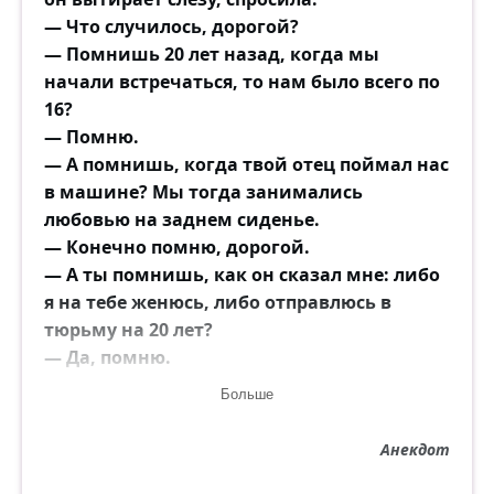
— Что случилось, дорогой?
— Помнишь 20 лет назад, когда мы
начали встречаться, то нам было всего по
16?
— Помню.
— А помнишь, когда твой отец поймал нас
в машине? Мы тогда занимались
любовью на заднем сиденье.
— Конечно помню, дорогой.
— А ты помнишь, как он сказал мне: либо
я на тебе женюсь, либо отправлюсь в
тюрьму на 20 лет?
— Да, помню.
Муж, снова вытирая слезу:
Больше
— А сегодня бы я вышел...
Анекдот