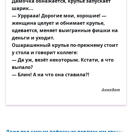
Дамочка обнажается, крупье запускает
шарик...
— Урррааа! Дорогие мои, хорошие! —
женщина целует и обнимает крупье,
одевается, меняет выигранные фишки на
деньги и уходит.
Ошарашенный крупье по-прежнему стоит
у стола и говорит коллеге:
— Да уж, везёт некоторым. Кстати, а что
выпало?
— Блин! А на что она ставила?!
Анекдот
Даже под самым пафосным павлиньим хвостом..