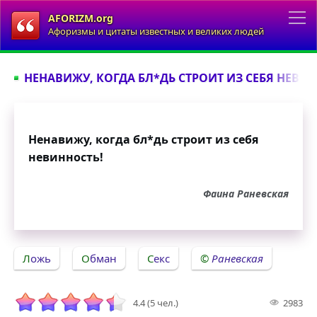
AFORIZM.org
Афоризмы и цитаты известных и великих людей
НЕНАВИЖУ, КОГДА БЛ*ДЬ СТРОИТ ИЗ СЕБЯ НЕВИН
Ненавижу, когда бл*дь строит из себя
невинность!
Фаина Раневская
Ложь
Обман
Секс
Раневская
4.4 (5 чел.)
2983