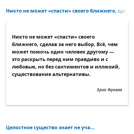
Отвернулся студент. Вон напротив дом,
Там невестка над свекором-стариком,
Никто не может «спасти» своего ближнего, сделав 
То лекарство больному подаст, то чай,
Всё заботится трогательно о нём.
Никто не может «спасти» своего
— Вот вам грелочка, папа! — А про себя;
ближнего, сделав за него выбор. Всё, чем
"Хоть бы шёл поскорее ты к праотцам!" —
может помочь один человек другому —
Может, плохо вам, папа? — А про себя;
это раскрыть перед ним правдиво и с
"Вся квартира тогда бы досталась нам".
любовью, но без сантиментов и иллюзий,
существование альтернативы.
Парень грустно вздохнул. Посмотрел на
бульвар.
Вон влюблённые скрылись под сень
Эрих Фромм
платана,
Он сказал: — Океан, как планета, стар,
Представляешь: аквариум формой в шар.
Ты слыхала про жизнь на дне океана?
Целостное существо знает не уча...