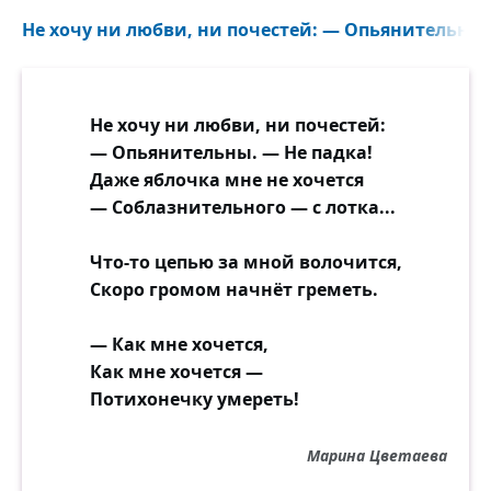
Не хочу ни любви, ни почестей: — Опьянительны. 
И дорогами шёл он и без дорог,
Сквозь леса и селенья по всей земле,
И при солнце искал, и при синей мгле,
Но нигде отыскать старика не мог.
Не хочу ни любви, ни почестей:
— Опьянительны. — Не падка!
Бормотал среди улиц и площадей:
Даже яблочка мне не хочется
— Я найду тебя, старец, любой ценой! —
— Соблазнительного — с лотка...
Улыбался при виде правдивых людей
И страдал, повстречавшись с двойной
Что-то цепью за мной волочится,
душой.
Скоро громом начнёт греметь.
Мчат года, а быть может, прошли века,
— Как мне хочется,
Но всё так же твердит он: — Най-ду... най-
Как мне хочется —
ду-у-у...
Потихонечку умереть!
Старика же всё нет, не найти старика!
Только эхо чуть слышно в ответ: — Ау-у-у...
Марина Цветаева