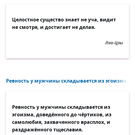
Сам подумал, погладив девичью прядь;
"Хороша, но наивна и диковата.
Что мне делать: отважно поцеловать?
Целостное существо знает не уча, видит
Или, может быть, чуточку рановато?"
не смотря, и достигает не делая.
А она: "И далась ему глубь морей!
Лао-Цзы
Ну при чём тут морские ежи, признаться?
Впрочем, так: если вдруг начнёт
целоваться —
Рассержусь и сначала скажу: не смей!
Ревность у мужчины складывается из эгоизма, до
Ведь нельзя же всё просто, как дважды
два.
Славный парень, но робкий такой и
странный".
Ревность у мужчины складывается из
И воскликнула: — Умная голова!
эгоизма, доведённого до чёртиков, из
Обожаю слушать про океаны!
самолюбия, захваченного врасплох, и
раздражённого тщеславия.