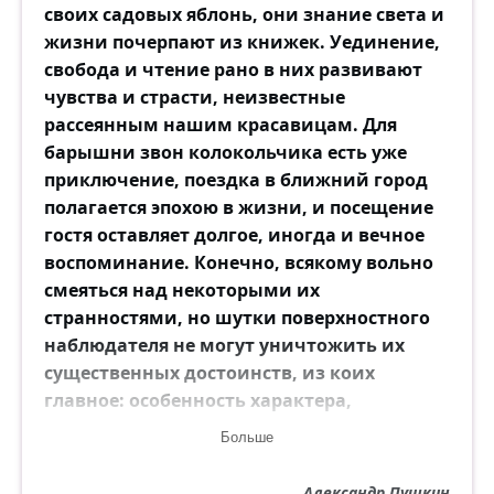
своих садовых яблонь, они знание света и
жизни почерпают из книжек. Уединение,
свобода и чтение рано в них развивают
чувства и страсти, неизвестные
рассеянным нашим красавицам. Для
барышни звон колокольчика есть уже
приключение, поездка в ближний город
полагается эпохою в жизни, и посещение
гостя оставляет долгое, иногда и вечное
воспоминание. Конечно, всякому вольно
смеяться над некоторыми их
странностями, но шутки поверхностного
наблюдателя не могут уничтожить их
существенных достоинств, из коих
главное: особенность характера,
самобытность, без чего, по мнению Жан-
Больше
Поля, не существует и человеческого
величия. В столицах женщины получают,
Александр Пушкин