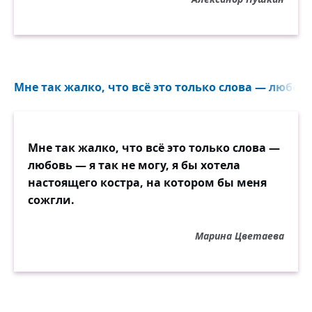
может быть, лучшее образование; но
навык света скоро сглаживает характер и
делает души столь же однообразными,
как и головные уборы.
Мне так жалко, что всё это только слова — любовь 
Мне так жалко, что всё это только слова —
любовь — я так не могу, я бы хотела
настоящего костра, на котором бы меня
сожгли.
Марина Цветаева