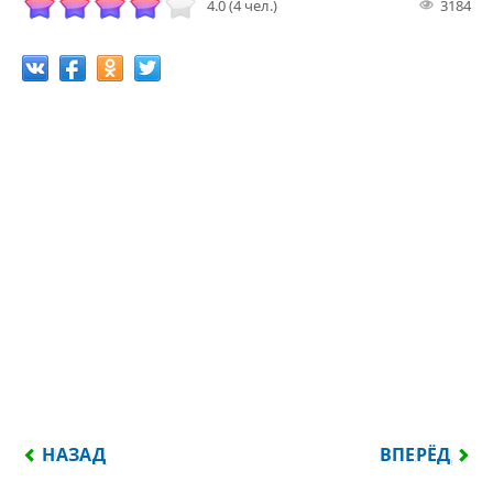
4.0 (4 чел.)
3184
ПРЕДЫДУЩИЙ: ПОКЛОННИКОВ МИЛЛИОН, А В АПТ
СЛЕДУЮЩИЙ:
НАЗАД
ВПЕРЁД