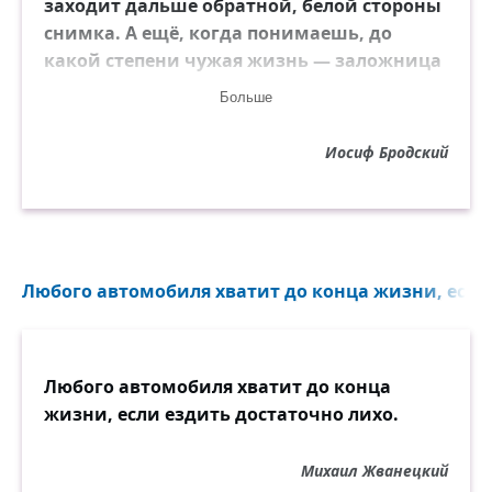
заходит дальше обратной, белой стороны
снимка. А ещё, когда понимаешь, до
какой степени чужая жизнь — заложница
твоей памяти, хочется отпрянуть от
Больше
оскаленной пасти прошедшего времени.
Иосиф Бродский
Любого автомобиля хватит до конца жизни, если 
Любого автомобиля хватит до конца
жизни, если ездить достаточно лихо.
Михаил Жванецкий