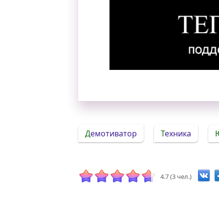
Теперь Mac подде
Демотиватор
Техника
4.7 (3 чел.)