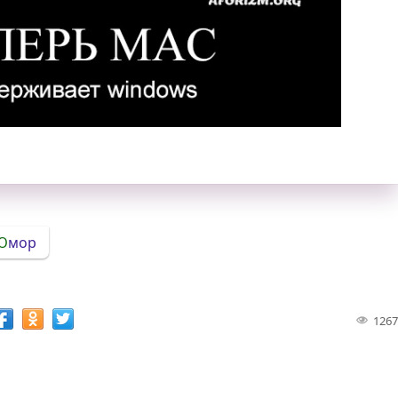
рживает Windows. Демотиватор
Юмор
1267