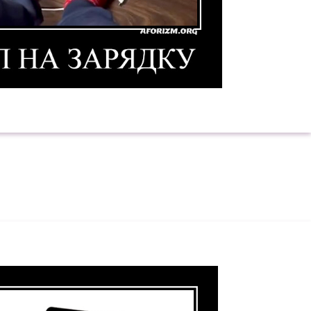
иватор