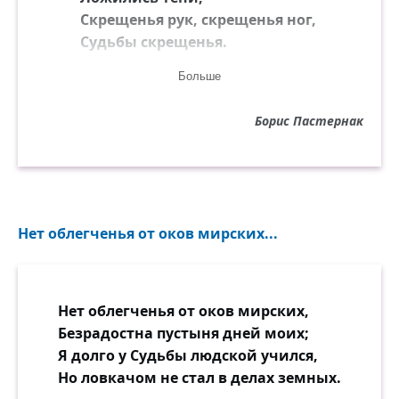
Скрещенья рук, скрещенья ног,
Судьбы скрещенья.
Больше
И падали два башмачка
Со стуком на пол.
Борис Пастернак
И воск слезами с ночника
На платье капал.
И всё терялось в снежной мгле
Седой и белой.
Нет облегченья от оков мирских...
Свеча горела на столе,
Свеча горела.
На свечку дуло из угла,
Нет облегченья от оков мирских,
И жар соблазна
Безрадостна пустыня дней моих;
Вздымал, как ангел, два крыла
Я долго у Судьбы людской учился,
Крестообразно.
Но ловкачом не стал в делах земных.