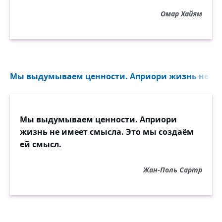
Мело весь месяц в феврале,
Омар Хайям
И то и дело
Свеча горела на столе,
Свеча горела.
Мы выдумываем ценности. Априори жизнь не име
Мы выдумываем ценности. Априори
жизнь не имеет смысла. Это мы создаём
ей смысл.
Жан-Поль Сартр