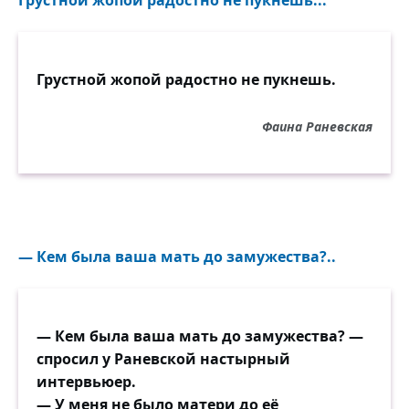
Грустной жопой радостно не пукнешь...
Грустной жопой радостно не пукнешь.
Фаина Раневская
— Кем была ваша мать до замужества?..
— Кем была ваша мать до замужества? —
спросил у Раневской настырный
интервьюер.
— У меня не было матери до её