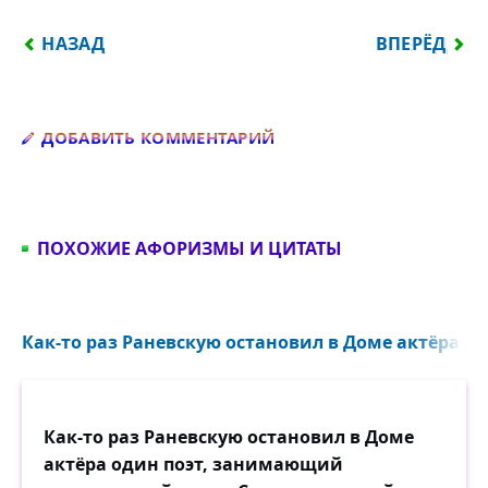
ПРЕДЫДУЩИЙ: — КАК ЖИЗНЬ, ФАИНА ГЕОРГИЕВН
СЛЕДУЮЩИЙ:
НАЗАД
ВПЕРЁД
Добавить комментарий
ДОБАВИТЬ КОММЕНТАРИЙ
ПОХОЖИЕ АФОРИЗМЫ И ЦИТАТЫ
Как-то раз Раневскую остановил в Доме актёра оди
Как-то раз Раневскую остановил в Доме
актёра один поэт, занимающий