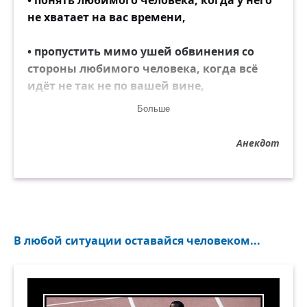
не хватает на вас времени,
• пропустить мимо ушей обвинения со
стороны любимого человека, когда всё
идёт не так не по вашей вине,
Больше
• спокойно воспринимать критику,
Анекдот
• относиться к своему бедному другу так
же, как и к богатому,
• обойтись без лжи и обмана,
• бороться со стрессом без лекарств,
В любой ситуации оставайся человеком...
• расслабиться без выпивки,