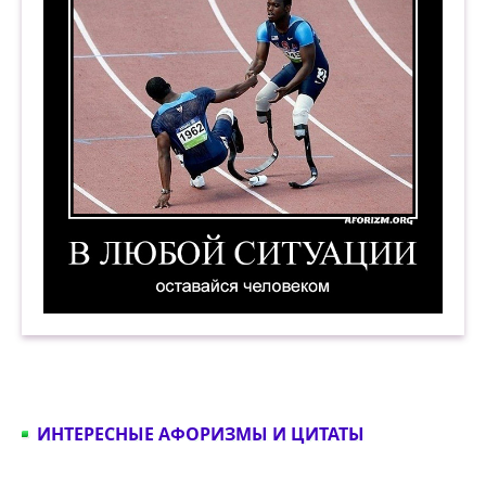
• заснуть без таблеток,
• искренне сказать, что у вас нет
предубеждений против цвета кожи,
религиозных убеждений, сексуальной
ориентации или политики,
значит, вы достигли уровня развития
своей собаки.
В любой ситуации оставайся человеком. Демо
ИНТЕРЕСНЫЕ АФОРИЗМЫ И ЦИТАТЫ