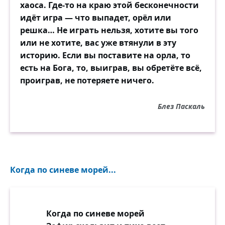
на краю темноты,
хаоса. Где-то на краю этой бесконечности
словно сердце в груди.
идёт игра — что выпадет, орёл или
решка… Не играть нельзя, хотите вы того
Натуральная тьма
или не хотите, вас уже втянули в эту
наступает опять,
историю. Если вы поставите на орла, то
как движенье ума
есть на Бога, то, выиграв, вы обретёте всё,
от метафоры вспять,
проиграв, не потеряете ничего.
и сиянье звезды
на латуни осей
Блез Паскаль
глушит звуки езды
по дистанции всей.
Когда по синеве морей...
Когда по синеве морей