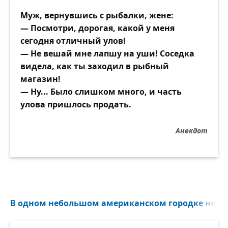
Муж, вернувшись с рыбалки, жене:
• заснуть без таблеток,
— Посмотри, дорогая, какой у меня
сегодня отличный улов!
• искренне сказать, что у вас нет
— Не вешай мне лапшу на уши! Соседка
предубеждений против цвета кожи,
видела, как ты заходил в рыбный
религиозных убеждений, сексуальной
магазин!
ориентации или политики,
— Ну... Было слишком много, и часть
улова пришлось продать.
значит, вы достигли уровня развития
своей собаки.
Анекдот
В одном небольшом американском городке некий