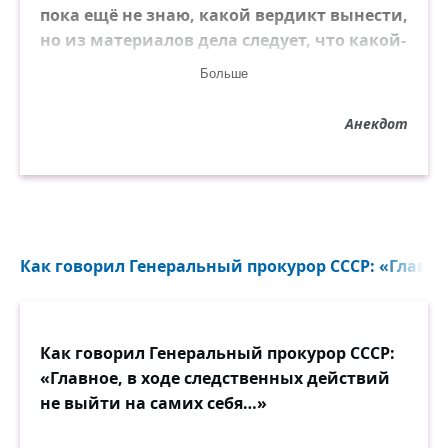
пока ещё не знаю, какой вердикт вынести,
но из материалов дела следует, что какой-
то владелец кабака верит в силу молитвы,
Больше
а всё церковное руководство — почему-то
нет...»
Анекдот
Как говорил Генеральный прокурор СССР: «Главн
Как говорил Генеральный прокурор СССР:
«Главное, в ходе следственных действий
не выйти на самих себя…»