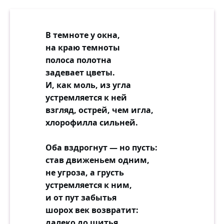
В темноте у окна,
на краю темноты
полоса полотна
задевает цветы.
И, как моль, из угла
устремляется к ней
взгляд, острей, чем игла,
хлорофилла сильней.
Оба вздрогнут — но пусть:
став движеньем одним,
не угроза, а грусть
устремляется к ним,
и от пут забытья
шорох век возвратит:
далеко до шитья