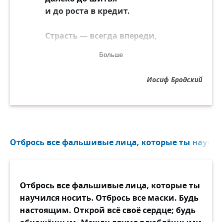
и до роста в кредит.
Страсть — всегда впереди,
где пространство мельчит.
Больше
Сзади прялкой в груди
Ариадна стучит.
Иосиф Бродский
И в дыру от иглы,
притупив остриё,
льются речки из мглы,
проглотившей её.
Отбрось все фальшивые лица, которые ты научилс
Засвети же свечу
или в лампочке свет.
Темнота по плечу
тем, в ком памяти нет,
Отбрось все фальшивые лица, которые ты
кто, к минувшему глух
научился носить. Отбрось все маски. Будь
и к грядущему прост,
настоящим. Открой всё своё сердце; будь
устремляет свой дух