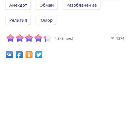
Анекдот
Обман
Разоблачение
Религия
Юмор
4.3 (3 чел.)
1374