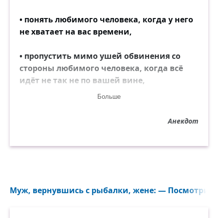
• понять любимого человека, когда у него
не хватает на вас времени,
• пропустить мимо ушей обвинения со
стороны любимого человека, когда всё
идёт не так не по вашей вине,
Больше
• спокойно воспринимать критику,
Анекдот
• относиться к своему бедному другу так
же, как и к богатому,
• обойтись без лжи и обмана,
• бороться со стрессом без лекарств,
Муж, вернувшись с рыбалки, жене: — Посмотри, до
• расслабиться без выпивки,