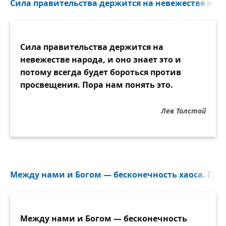
словно скатерть с пятном
Сила правительства держится на невежестве народа
темноты, полотно.
Ставь на скатерть стакан,
Сила правительства держится на
чтоб он вдруг не упал,
невежестве народа, и оно знает это и
чтоб сквозь стол-истукан,
потому всегда будет бороться против
словно соль, проступал,
просвещения. Пора нам понять это.
незаметный в окно,
ослепительный Путь —
Лев Толстой
будто льётся вино
и вздымается грудь.
Ветер, ветер пришёл,
шелестит у окна.
Между нами и Богом — бесконечность хаоса. Где-т
Укрывается ствол
за квадрат полотна.
И трепещут цветы
у него позади
Между нами и Богом — бесконечность