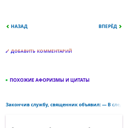
ПРЕДЫДУЩИЙ: СИДИТ ЧУКЧА НА ДЕРЕВЕ, И ПИЛИ
СЛЕДУЮЩИЙ:
НАЗАД
ВПЕРЁД
Добавить комментарий
ДОБАВИТЬ КОММЕНТАРИЙ
ПОХОЖИЕ АФОРИЗМЫ И ЦИТАТЫ
Закончив службу, священник объявил: — В следующ