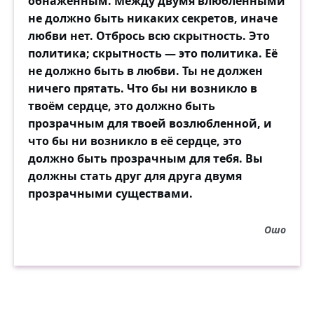
обнажённым. Между двумя влюблёнными
в преждевременный рост.
не должно быть никаких секретов, иначе
любви нет. Отбрось всю скрытность. Это
Как земля, как вода
политика; скрытность — это политика. Её
под небесною мглой,
не должно быть в любви. Ты не должен
в каждом чувстве всегда
ничего прятать. Что бы ни возникло в
сила жизни с иглой.
твоём сердце, это должно быть
И, невольным объят
прозрачным для твоей возлюбленной, и
страхом, вздрогнет, как мышь,
что бы ни возникло в её сердце, это
тот, в кого ты свой взгляд
должно быть прозрачным для тебя. Вы
из угла устремишь.
должны стать друг для друга двумя
прозрачными существами.
Засвети же свечу
на краю темноты.
Ошо
Я увидеть хочу
то, что чувствуешь ты
в этом доме ночном,
где скрывает окно,