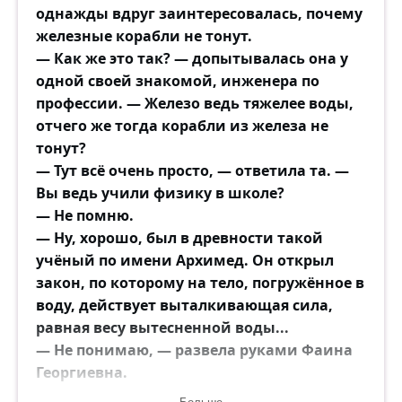
однажды вдруг заинтересовалась, почему
железные корабли не тонут.
— Как же это так? — допытывалась она у
одной своей знакомой, инженера по
профессии. — Железо ведь тяжелее воды,
отчего же тогда корабли из железа не
тонут?
— Тут всё очень просто, — ответила та. —
Вы ведь учили физику в школе?
— Не помню.
— Ну, хорошо, был в древности такой
учёный по имени Архимед. Он открыл
закон, по которому на тело, погружённое в
воду, действует выталкивающая сила,
равная весу вытесненной воды...
— Не понимаю, — развела руками Фаина
Георгиевна.
— Ну вот, к примеру, вы садитесь в