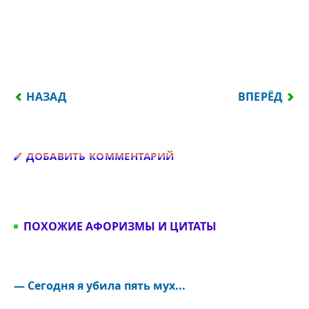
ПРЕДЫДУЩИЙ: Я НЕ УМЕЮ ВЫРАЖАТЬ СИЛЬНЫХ Ч
СЛЕДУЮЩИЙ
НАЗАД
ВПЕРЁД
Добавить комментарий
ДОБАВИТЬ КОММЕНТАРИЙ
ПОХОЖИЕ АФОРИЗМЫ И ЦИТАТЫ
— Сегодня я убила пять мух...