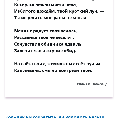
Коснулся нежно моего чела,
Избитого дождём, твой кроткий луч. —
Ты исцелить мне раны не могла.
Меня не радует твоя печаль,
Раскаянье твоё не веселит.
Сочувствие обидчика едва ль
Залечит язвы жгучие обид.
Но слёз твоих, жемчужных слёз ручьи
Как ливень, смыли все грехи твои.
Уильям Шекспир
Коль век ни сократить, ни удлинить нельзя...