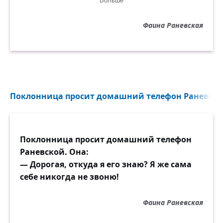
Больше
наполненную до краёв ванну, что
происходит? Вода вытесняется и льётся на
Фаина Раневская
пол... Отчего она льётся?
— Оттого, что у меня большая ж*па! —
догадалась Раневская, начиная постигать
закон Архимеда.
Поклонница просит домашний телефон Раневской.
Поклонница просит домашний телефон
Раневской. Она:
— Дорогая, откуда я его знаю? Я же сама
себе никогда не звоню!
Фаина Раневская