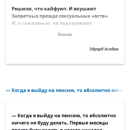
Решили, что кайфуют. И вкушают
Запретных прежде сексуальных «яств».
И, к сожаленью, не подозревают,
Что может быть отчаянно теряют
Больше
Редчайшее богатство из богатств.
Эдуард Асадов
Считают так: свобода есть свобода!
Ну чем мы хуже зарубежных стран?!
И сыплют дрянь на головы народа,
И проститутки лезут на экран.
Что ж, там и впрямь когда-то многократно
— Когда я выйду на пенсию, то абсолютно ничего н
Ныряли в секс, над чувствами смеясь.
Потом, очнувшись, кинулись обратно,
А мы как будто сами ищем пятна,
— Когда я выйду на пенсию, то абсолютно
Берём и лезем откровенно в грязь.
ничего не буду делать. Первые месяцы