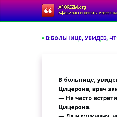
AFORIZM.org
Афоризмы и цитаты известны
В БОЛЬНИЦЕ, УВИДЕВ, Ч
В больнице, увидев
Цицерона, врач за
— Не часто встре
Цицерона.
— Да и мужчину, 