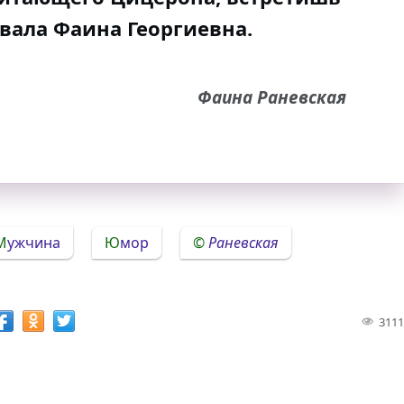
овала Фаина Георгиевна.
Фаина Раневская
Мужчина
Юмор
Раневская
3111