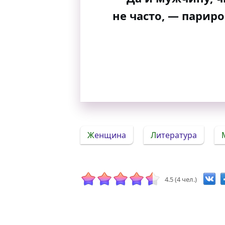
не часто, — парир
Женщина
Литература
4.5 (4 чел.)