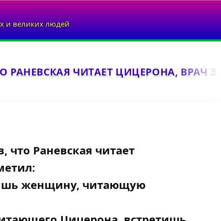
х и великих людей
ТО РАНЕВСКАЯ ЧИТАЕТ ЦИЦЕРОНА, ВРАЧ З
, что Раневская читает
метил:
тишь женщину, читающую
читающего Цицерона, встретишь