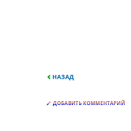
ПРЕДЫДУЩИЙ: РЕБЁНКА С 
НАЗАД
Д
ДОБАВИТЬ КОММЕНТАРИЙ