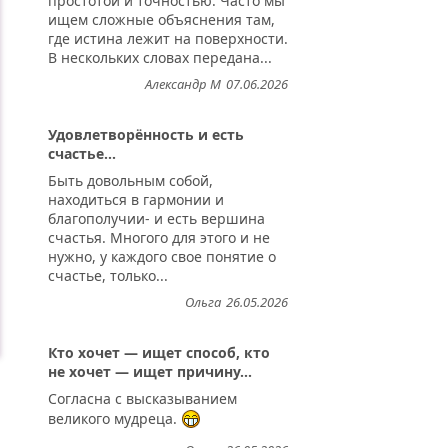
простотой и точностью. Часто мы
ищем сложные объяснения там,
где истина лежит на поверхности.
В нескольких словах передана...
Александр М
07.06.2026
Удовлетворённость и есть
счастье...
Быть довольным собой,
находиться в гармонии и
благополучии- и есть вершина
счастья. Многого для этого и не
нужно, у каждого свое понятие о
счастье, только...
Ольга
26.05.2026
Кто хочет — ищет способ, кто
не хочет — ищет причину...
Согласна с высказыванием
великого мудреца.