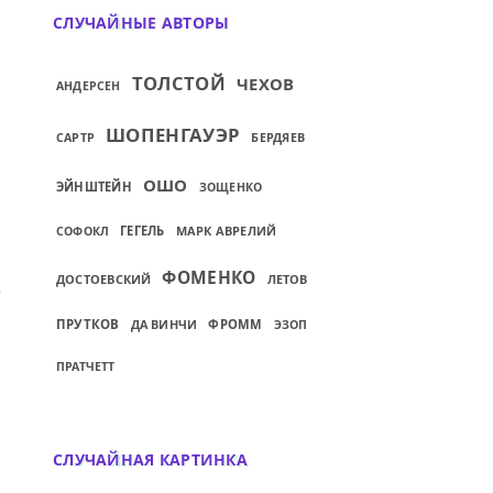
СЛУЧАЙНЫЕ АВТОРЫ
ТОЛСТОЙ
ЧЕХОВ
АНДЕРСЕН
ШОПЕНГАУЭР
БЕРДЯЕВ
САРТР
ОШО
ЭЙНШТЕЙН
ЗОЩЕНКО
ГЕГЕЛЬ
МАРК АВРЕЛИЙ
СОФОКЛ
ФОМЕНКО
ДОСТОЕВСКИЙ
ЛЕТОВ
УКЕ ОДИНОЧЕСТВА...
ИЙ: ЦИНИЗМ НЕНАВИЖУ ЗА ЕГО ОБЩЕДО
ПРУТКОВ
ДА ВИНЧИ
ФРОММ
ЭЗОП
ПРАТЧЕТТ
СЛУЧАЙНАЯ КАРТИНКА