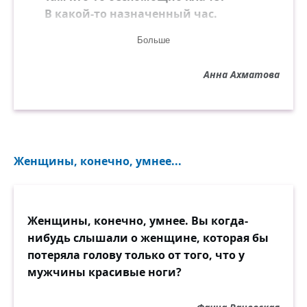
В какой-то назначенный час.
Больше
И сколько там сумрака ночи,
И тени, и сколько прохлад,
Анна Ахматова
Там те незнакомые очи
До света со мной говорят,
За что-то меня упрекают
И в чём-то согласны со мной...
Женщины, конечно, умнее...
Так исповедь льётся немая,
Беседы блаженнейший зной.
Наш век на земле быстротечен
Женщины, конечно, умнее. Вы когда-
И тесен назначенный круг,
нибудь слышали о женщине, которая бы
А он неизменен и вечен —
потеряла голову только от того, что у
Поэта неведомый друг.
мужчины красивые ноги?