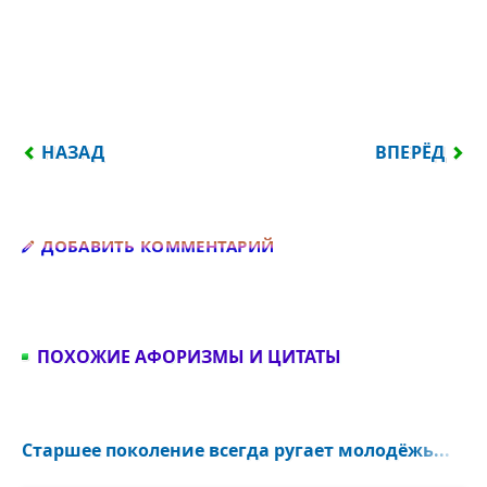
ПРЕДЫДУЩИЙ: В СИЛУ РЯДА ПРИЧИН Я НЕ МОГУ 
СЛЕДУЮЩИЙ
НАЗАД
ВПЕРЁД
Добавить комментарий
ДОБАВИТЬ КОММЕНТАРИЙ
ПОХОЖИЕ АФОРИЗМЫ И ЦИТАТЫ
Старшее поколение всегда ругает молодёжь...