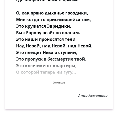
О, как пряно дыханье гвоздики,
Мне когда-то приснившейся там, —
Это кружатся Эвридики,
Бык Европу везёт по волнам.
Это наши проносятся тени
Над Невой, над Невой, над Невой,
Это плещет Нева о ступени,
Это пропуск в бессмертие твой.
Это ключики от квартиры,
О которой теперь ни гугу...
Это голос таинственной лиры,
Больше
На загробном гостящей лугу.
Анна Ахматова