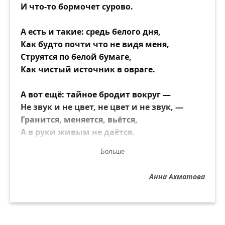
И что-то бормочет сурово.
А есть и такие: средь белого дня,
Как будто почти что не видя меня,
Струятся по белой бумаге,
Как чистый источник в овраге.
А вот ещё: тайное бродит вокруг —
Не звук и не цвет, не цвет и не звук, —
Гранится, меняется, вьётся,
А в руки живым не даётся.
Больше
Но это!.. по капельке выпило кровь,
Как в юности злая дечонка — любовь,
Анна Ахматова
И, мне не сказавши ни слова,
Безмолвием сделалось снова.
И я не знавала жесточе беды.