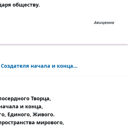
даря обществу.
Авиценна
Создателя начала и конца...
осердного Творца,
начала и конца,
о, Единого, Живого.
пространства мирового,