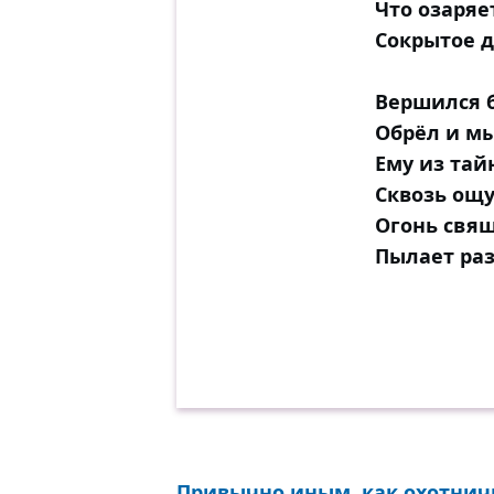
Что озаряе
Сокрытое д
Вершился б
Обрёл и мы
Ему из тай
Сквозь ощу
Огонь свящ
Пылает раз
Привычно иным, как охотничь