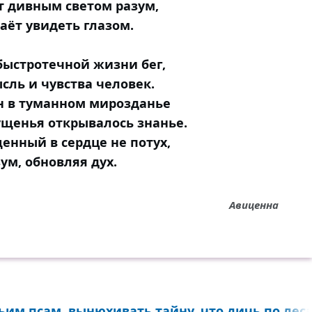
т дивным светом разум,
аёт увидеть глазом.
ыстротечной жизни бег,
сль и чувства человек.
н в туманном мирозданье
щенья открывалось знанье.
енный в сердце не потух,
ум, обновляя дух.
Авиценна
им псам, вынюхивать тайну, что дичь по леса