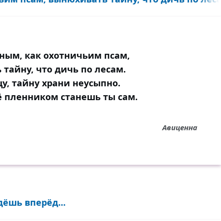
ным, как охотничьим псам,
тайну, что дичь по лесам.
у, тайну храни неусыпно.
 пленником станешь ты сам.
Авиценна
ёшь вперёд...