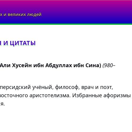
х и великих людей
 И ЦИТАТЫ
 Али Хусейн ибн Абдуллах ибн Сина)
(980–
персидский учёный, философ, врач и поэт,
восточного аристотелизма. Избранные афоризмы
я.