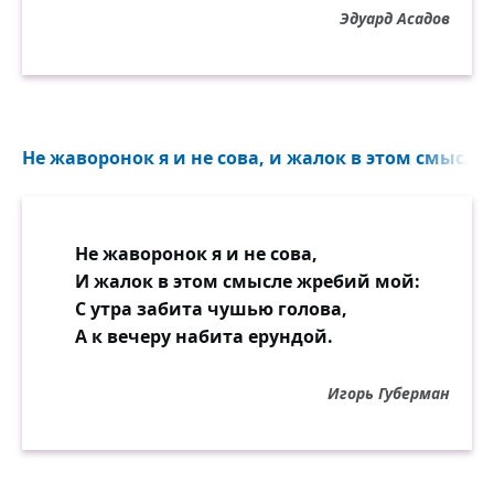
Эдуард Асадов
А дети, приняв отеческий труд
И становясь усатыми «детками»,
Уже как должное всё берут
И покровительственно зовут
Родителей «стариками» и «предками».
Не жаворонок я и не сова, и жалок в этом смысле
Когда же их ласково пожурят,
Напомнив про трудовое содружество,
Дети родителям говорят:
Не жаворонок я и не сова,
— Не надо товарищи, грустных тирад!
И жалок в этом смысле жребий мой:
Жалоб поменьше, побольше мужества!
С утра забита чушью голова,
А к вечеру набита ерундой.
Так уж устроено у людей,
Хотите вы этого, не хотите ли,
Игорь Губерман
Но только родители любят детей
Чуть больше, чем дети своих родителей.