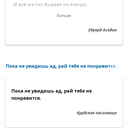
И всё же так бывает не всегда.
Больше
Пусть гневаться и даже раздражаться
Приходится, хоть это нелегко.
Эдуард Асадов
А всё же зло, коль честно разобраться, —
Зачем хитрить?! Давайте признаваться:
Порой совсем не так уж велико!
Месть с добротою сложно совмещать.
Пока не увидишь ад, рай тебе не понравится...
И что порой важнее, я не знаю,
И всё-таки стократно повторяю:
Люблю сердца, способные прощать!
Пока не увидишь ад, рай тебе не
понравится.
Курдская пословица