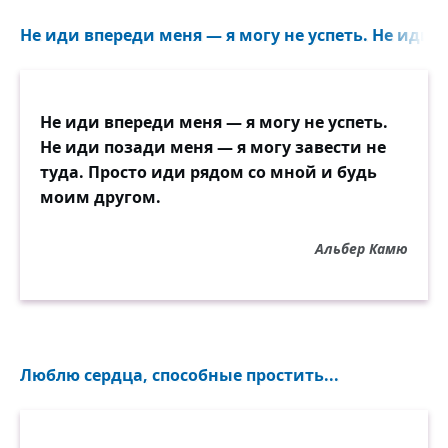
И всё же не стоит детей корить.
Ведь им же не век щебетать на ветках.
Не иди впереди меня — я могу не успеть. Не иди п
Когда-то и им малышей растить,
Всё перечувствовать, пережить
И побывать в «стариках» и «предках»!
Не иди впереди меня — я могу не успеть.
Не иди позади меня — я могу завести не
туда. Просто иди рядом со мной и будь
моим другом.
Альбер Камю
Люблю сердца, способные простить...