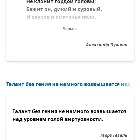
Не клонит гордой головы;
Бежит он, дикий и суровый,
И звуков и смятенья полн,
На берега пустынных волн,
Больше
В широкошумные дубровы...
Александр Пушкин
Талант без гения не намного возвышается над ур
Талант без гения не намного возвышается
над уровнем голой виртуозности.
Георг Гегель