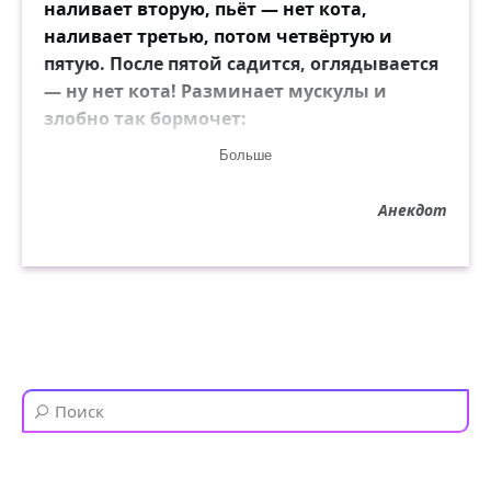
наливает вторую, пьёт — нет кота,
наливает третью, потом четвёртую и
пятую. После пятой садится, оглядывается
— ну нет кота! Разминает мускулы и
злобно так бормочет:
— Ну мы бл*ть подождём...
Больше
Анекдот