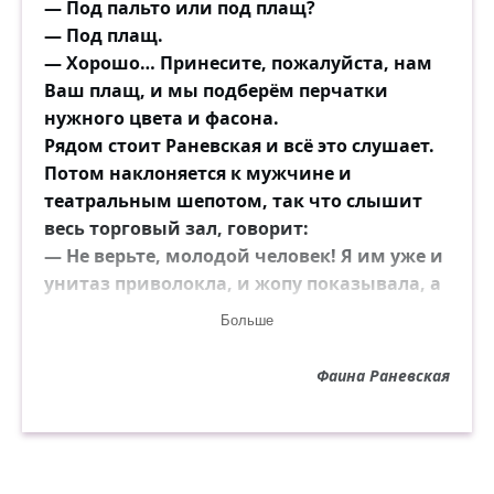
— Под пальто или под плащ?
— Под плащ.
— Хорошо… Принесите, пожалуйста, нам
Ваш плащ, и мы подберём перчатки
нужного цвета и фасона.
Рядом стоит Раневская и всё это слушает.
Потом наклоняется к мужчине и
театральным шепотом, так что слышит
весь торговый зал, говорит:
— Не верьте, молодой человек! Я им уже и
унитаз приволокла, и жопу показывала, а
туалетной бумаги всё равно нет!
Больше
Фаина Раневская