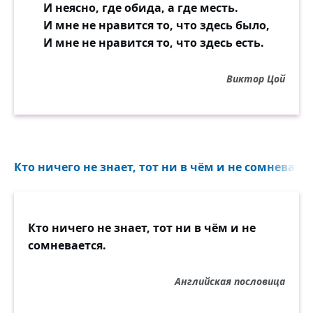
И неясно, где обида, а где месть.
если достигнете этого?» — случись так, мы
И мне не нравится то, что здесь было,
уверены, что каждый не только не
И мне не нравится то, что здесь есть.
отказался бы от подобного предложения и
не выразил никакого другого желания, но
счёл бы, что услыхал именно то, о чём
Виктор Цой
давно мечтал, одержимый стремлением
слиться и сплавиться с возлюбленным в
единое существо. Причина этому та, что
такова была изначальная наша природа и
Кто ничего не знает, тот ни в чём и не сомневается
мы составляли нечто целостное.
Таким образом, любовью называется
жажда целостности и стремление к ней.
Кто ничего не знает, тот ни в чём и не
сомневается.
Английская пословица