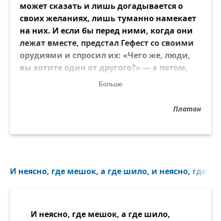
может сказать и лишь догадывается о
своих желаниях, лишь туманно намекает
на них. И если бы перед ними, когда они
лежат вместе, предстал Гефест со своими
орудиями и спросил их: «Чего же, люди,
вы хотите один от другого?» — а потом,
видя, что им трудно ответить, спросил их
Больше
снова: «Может быть вы хотите как можно
дольше быть вместе и не разлучаться друг
Платон
с другом ни днём, ни ночью? Если ваше
желание именно таково, я готов сплавить
вас и срастить воедино, и тогда из двух
человек станет один, и, покуда вы живы,
вы будете жить одной общей жизнью, а
И неясно, где мешок, а где шило, и неясно, где оби
когда вы умрёте, в Аиде будет один
мертвец вместо двух, ибо умрёте вы
общей смертью. Подумайте только, этого
И неясно, где мешок, а где шило,
ли вы жаждете и будете ли вы довольны,