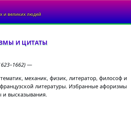
х и великих людей
ЗМЫ И ЦИТАТЫ
1623–1662)
—
тематик, механик, физик, литератор, философ и
к французской литературы. Избранные афоризмы
ы и высказывания.