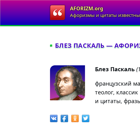
AFORIZM.org
Афоризмы и цитаты известны
БЛЕЗ ПАСКАЛЬ — АФОРИ
Блез Паскаль
(
французский ма
теолог, класси
и цитаты, фраз