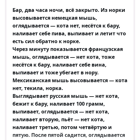
Сказка... мечта-полуночница...
Бар, два часа ночи, всё закрыто. Из норки
Но где её взять? Откуда?
высовывается немецкая мышь,
А сердцу так чуда хочется,
оглядывается — кота нет, несётся к бару,
Пусть маленького, но чуда!
наливает себе пива, выпивает и летит что
есть сил обратно к норке.
До боли хочется верить,
Через минуту показывается французская
Что сбудутся вдруг мечты,
мышь, оглядывается — нет кота, тоже
Сквозь вьюгу звонок у двери —
несётся к бару, наливает себе вина,
И вот на пороге ты!
выпивает и тоже убегает в нору.
Мексиканская мышь высовывается — кота
Трепетная, смущённая,
нет, текила, норка.
Снится или не снится?!
Выглядывает русская мышь — нет кота,
Снегом запорошённая,
бежит к бару, наливает 100 грамм,
Звёздочки на ресницах...
выпивает, оглядывается — нет кота,
наливает вторую, пьёт — нет кота,
— Не ждал меня? Скажешь, дурочка?
наливает третью, потом четвёртую и
А я вот явилась... Можно? —
пятую. После пятой садится, оглядывается