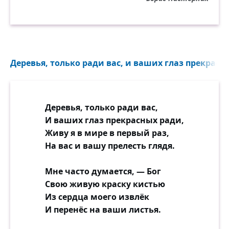
Берёза со звездой в причёске
И смотрится в его стекло.
Она подозревает втайне,
Что чудесами в решете
Деревья, только ради вас, и ваших глаз прекрасны
Полна зима на даче крайней,
Как у неё на высоте.
Деревья, только ради вас,
И ваших глаз прекрасных ради,
Живу я в мире в первый раз,
На вас и вашу прелесть глядя.
Мне часто думается, — Бог
Свою живую краску кистью
Из сердца моего извлёк
И перенёс на ваши листья.