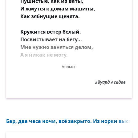
Пушистые, как из ваты,
И жмутся к домам машины,
Как зябнущие щенята.
Кружится ветер белый,
Посвистывает на бегу...
Мне нужно заняться делом,
А я никак не могу.
Больше
Приёмник бурчит бессвязно,
В доме прохладней к ночи,
Эдуард Асадов
Чайник мурлычет важно,
А закипать не хочет.
Всё в мире сейчас загадочно,
Всё будто летит куда-то,
Бар, два часа ночи, всё закрыто. Из норки высов
Метельно, красиво, сказочно...
А сказкам я верю свято.