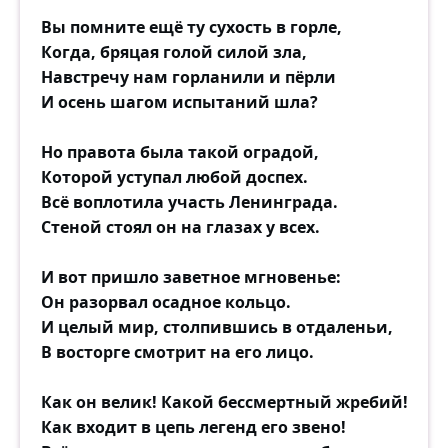
За снежной густой занавеской
Вы помните ещё ту сухость в горле,
Какой-то сторожки стена,
Когда, бряцая голой силой зла,
Дорога, и край перелеска,
Навстречу нам горланили и пёрли
И новая чаща видна.
И осень шагом испытаний шла?
Торжественное затишье,
Но правота была такой оградой,
Оправленное в резьбу,
Которой уступал любой доспех.
Похоже на четверостишье
Всё воплотила участь Ленинграда.
О спящей царевне в гробу.
Стеной стоял он на глазах у всех.
И белому мёртвому царству,
И вот пришло заветное мгновенье:
Бросавшему мысленно в дрожь,
Он разорвал осадное кольцо.
Я тихо шепчу: «Благодарствуй,
И целый мир, столпившись в отдаленьи,
Ты больше, чем просят, даёшь».
B восторге смотрит на его лицо.
Как он велик! Какой бессмертный жребий!
Как входит в цепь легенд его звено!