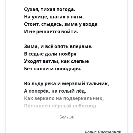
Сухая, тихая погода.
На улице, шагах в пяти,
Стоит, стыдясь, зима у входа
И не решается войти.
Зима, и всё опять впервые.
В седые дали ноября
Уходят ветлы, как слепые
Без палки и поводыря.
Во льду река и мёрзлый тальник,
А поперёк, на голый лёд,
Как зеркало на подзеркальник,
Поставлен чёрный небосвод.
Больше
Пред ним стоит на перекрёстке,
Который полузанесло,
Борис Пастернак