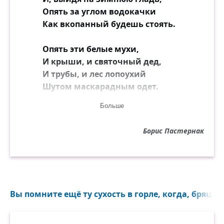
Опять за углом водокачки
Как вкопанный будешь стоять.
Опять эти белые мухи,
И крыши, и святочный дед,
И трубы, и лес лопоухий
Шутом маскарадным одет.
Больше
Всё обледенело с размаху
В папахе до самых бровей
Борис Пастернак
И крадущейся росомахой
Подсматривает с ветвей.
Ты дальше идёшь с недоверьем.
Тропинка ныряет в овраг.
Вы помните ещё ту сухость в горле, когда, бряцая 
Здесь инея сводчатый терем,
Решётчатый тёс на дверях.