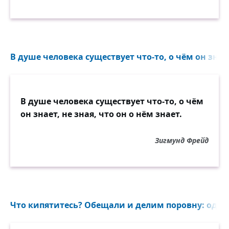
— Не ждал меня? Скажешь, дурочка?
Полночь гудит тревожная...
Где ты, моя Снегурочка,
Сказка моя невозможная?..
В душе человека существует что-то, о чём он знает,
В душе человека существует что-то, о чём
он знает, не зная, что он о нём знает.
Зигмунд Фрейд
Что кипятитесь? Обещали и делим поровну: одно